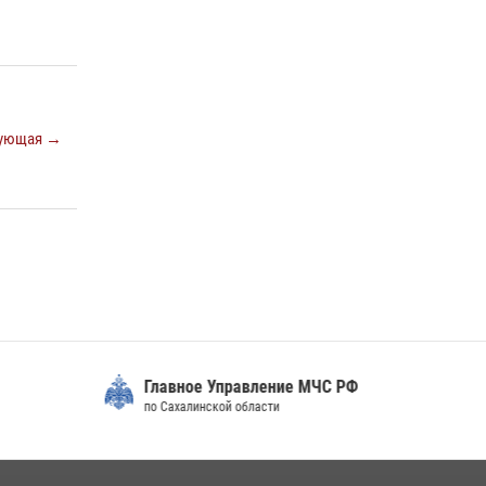
17 июля 2026, 04:37
В Управлении Росгвардии по Сахалинской
области прошли учебно-методические сборы
с сотрудниками контрольно-технических
пунктов
ующая →
30 июля 2026, 07:18
2
Главное Управление МЧС РФ
по Сахалинской области