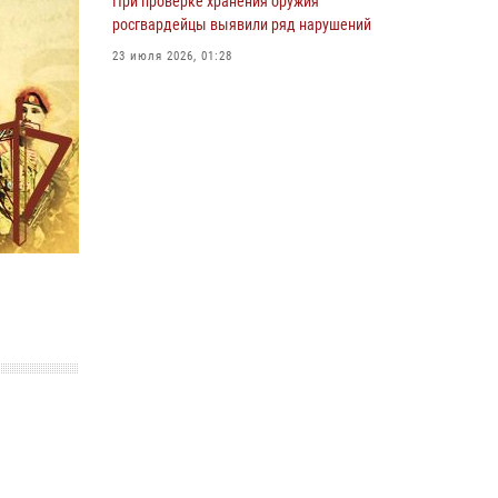
При проверке хранения оружия
росгвардейцы выявили ряд нарушений
23 июля 2026, 01:28
При силовой поддержке Росгвардии на
Сахалине пресечены нарушения
миграционного законодательства
16 июля 2026, 05:23
Сводка вневедомственной охраны за
неделю
24 июля 2026, 05:58
Контроль оборота оружия на Сахалине: за
неделю изъято 20 единиц оружия и 63
патрона
08 июля 2026, 06:41
Сводка вневедомственной охраны за
неделю