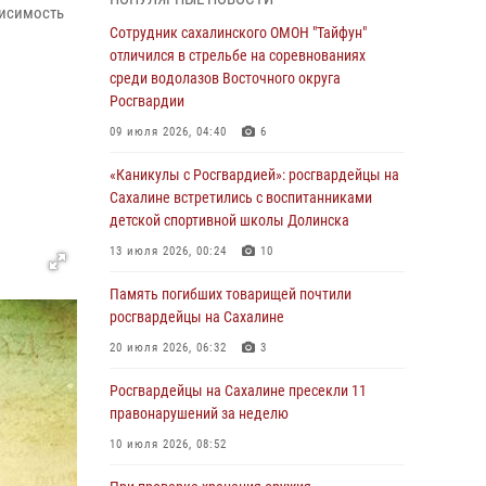
висимость
03 августа 2026, 07:13
Сотрудник сахалинского ОМОН "Тайфун"
отличился в стрельбе на соревнованиях
День образования тыловых подразделений
среди водолазов Восточного округа
Росгвардии
Росгвардии
31 июля 2026, 23:24
09 июля 2026, 04:40
6
Сводка вневедомственной охраны за
«Каникулы с Росгвардией»: росгвардейцы на
неделю
Сахалине встретились с воспитанниками
31 июля 2026, 06:56
детской спортивной школы Долинска
Сахалинские росгвардейцы стали лучшими
13 июля 2026, 00:24
10
на чемпионате Восточного округа по
Память погибших товарищей почтили
комплексному единоборству
росгвардейцы на Сахалине
31 июля 2026, 03:59
1
20 июля 2026, 06:32
3
В Управлении Росгвардии по Сахалинской
Росгвардейцы на Сахалине пресекли 11
области прошли учебно-методические сборы
правонарушений за неделю
с сотрудниками контрольно-технических
пунктов
10 июля 2026, 08:52
30 июля 2026, 07:18
2