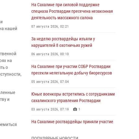
На Сахалине при силовой поддержке
спецназа Росгвардии пресечена незаконная
деятельность массажного салона
 и
07 августа 2026, 02:21
 на нашей
За неделю росгвардейцы изъяли у
нарушителей 8 охотничьих ружей
ственной
06 августа 2026, 00:10
оях на
На Сахалине при участии СОБР Росгвардии
ть о
пресекли нелегальную добычу биоресурсов
ступности,
05 августа 2026, 07:04
вленные
Юные военкоры встретились с сотрудниками
тву и
сахалинского управления Росгвардии
03 августа 2026, 07:19
1
На Сахалине росгвардейцы приняли участие
ремиться
во всероссийской акции «Родительская
приемка»
ПОПУЛЯРНЫЕ НОВОСТИ