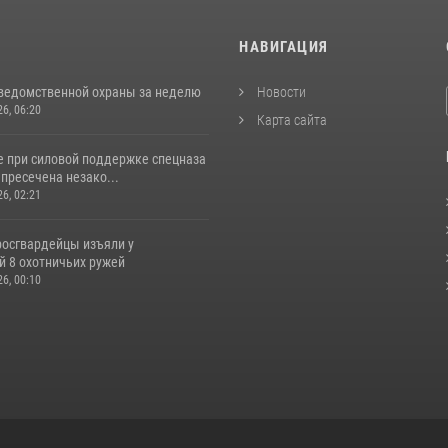
И
НАВИГАЦИЯ
ведомственной охраны за неделю
Новости
26, 06:20
Карта сайта
е при силовой поддержке спецназа
пресечена незако...
26, 02:21
росгвардейцы изъяли у
й 8 охотничьих ружей
26, 00:10