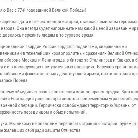
яю Вас с 77-й годовщиной Великой Победы!
священная дата в отечественной истории, ставшая символом героизма
 народа. Она всегда будет напоминать нам какой ценой завоеван мир
то довелось пережить людям в то суровое время.
ациональной гвардии России гордятся подвигами, свершенными
венниками в тяжелейших кровопролитных сражениях Великой Отече
и обороне Москвы и Ленинграда, в битвах за Сталинград и Кавказ, в б
дуге и в последующих наступательных операциях. Бережно хранят памя
 пособниками фашистов в тылу действующей армии, противостояли пре
валась Победа.
режнему объединяет разные поколения воинов правопорядка. Вдохно
дники Росгвардии успешно противостоят современным угрозам общес
й военной операции. Героически освобождают территорию Украины от
верженность перед лицом любых испытаний.
нуки. Мы никому не позволим переписать страницы истории. Будем ст
е жалевших себя ради защиты Отечества.