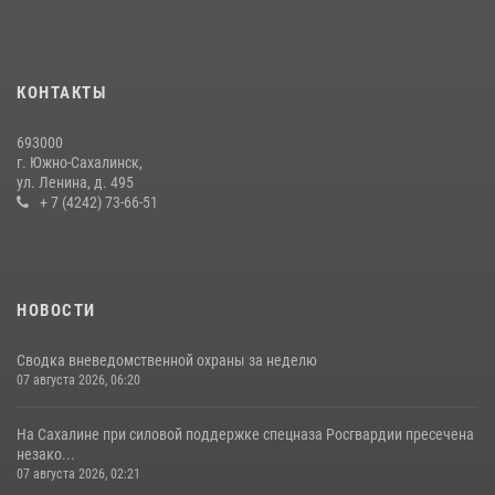
30 июля 2026, 07:18
2
На Сахалине продолжаются контрольные мероприятия в сфере
оборота оружия
КОНТАКТЫ
15 июля 2026, 05:23
693000
г. Южно-Сахалинск,
ул. Ленина, д. 495
+ 7 (4242) 73-66-51
НОВОСТИ
Сводка вневедомственной охраны за неделю
07 августа 2026, 06:20
На Сахалине при силовой поддержке спецназа Росгвардии пресечена
незако...
07 августа 2026, 02:21