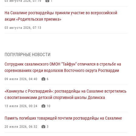
03 августа 2026, 07:19
1
На Сахалине росгвардейцы приняли участие во всероссийской
акции «Родительская приемка»
03 августа 2026, 07:13
День образования тыловых подразделений Росгвардии
31 июля 2026, 23:24
ПОПУЛЯРНЫЕ НОВОСТИ
Сводка вневедомственной охраны за неделю
Сотрудник сахалинского ОМОН "Тайфун" отличился в стрельбе на
31 июля 2026, 06:56
соревнованиях среди водолазов Восточного округа Росгвардии
09 июля 2026, 04:40
6
Сахалинские росгвардейцы стали лучшими на чемпионате
Восточного округа по комплексному единоборству
«Каникулы с Росгвардией»: росгвардейцы на Сахалине встретились
31 июля 2026, 03:59
1
с воспитанниками детской спортивной школы Долинска
13 июля 2026, 00:24
10
В Управлении Росгвардии по Сахалинской области прошли учебно-
методические сборы с сотрудниками контрольно-технических
Память погибших товарищей почтили росгвардейцы на Сахалине
пунктов
20 июля 2026, 06:32
3
30 июля 2026, 07:18
2