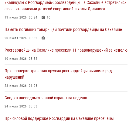
«Каникулы с Росгвардией»: росгвардейцы на Сахалине встретились
31 июля 2026, 03:59
1
с воспитанниками детской спортивной школы Долинска
13 июля 2026, 00:24
10
В Управлении Росгвардии по Сахалинской области прошли учебно-
методические сборы с сотрудниками контрольно-технических
Память погибших товарищей почтили росгвардейцы на Сахалине
пунктов
20 июля 2026, 06:32
3
30 июля 2026, 07:18
2
Росгвардейцы на Сахалине пресекли 11 правонарушений за неделю
10 июля 2026, 08:52
При проверке хранения оружия росгвардейцы выявили ряд
нарушений
23 июля 2026, 01:28
Сводка вневедомственной охраны за неделю
24 июля 2026, 05:58
При силовой поддержке Росгвардии на Сахалине пресечены
нарушения миграционного законодательства
16 июля 2026, 05:23