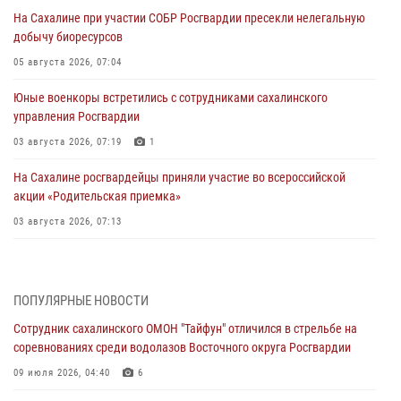
На Сахалине при участии СОБР Росгвардии пресекли нелегальную
добычу биоресурсов
05 августа 2026, 07:04
Юные военкоры встретились с сотрудниками сахалинского
управления Росгвардии
03 августа 2026, 07:19
1
На Сахалине росгвардейцы приняли участие во всероссийской
акции «Родительская приемка»
03 августа 2026, 07:13
День образования тыловых подразделений Росгвардии
31 июля 2026, 23:24
ПОПУЛЯРНЫЕ НОВОСТИ
Сводка вневедомственной охраны за неделю
Сотрудник сахалинского ОМОН "Тайфун" отличился в стрельбе на
31 июля 2026, 06:56
соревнованиях среди водолазов Восточного округа Росгвардии
09 июля 2026, 04:40
6
Сахалинские росгвардейцы стали лучшими на чемпионате
Восточного округа по комплексному единоборству