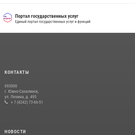
Сводка вневедомственной охраны за неделю
Портал государственных услуг
17 июля 2026, 04:37
Единый портал государственных услуг и функций
В Управлении Росгвардии по Сахалинской области прошли учебно-
методические сборы с сотрудниками контрольно-технических
пунктов
30 июля 2026, 07:18
2
На Сахалине продолжаются контрольные мероприятия в сфере
оборота оружия
КОНТАКТЫ
15 июля 2026, 05:23
693000
г. Южно-Сахалинск,
ул. Ленина, д. 495
+ 7 (4242) 73-66-51
НОВОСТИ