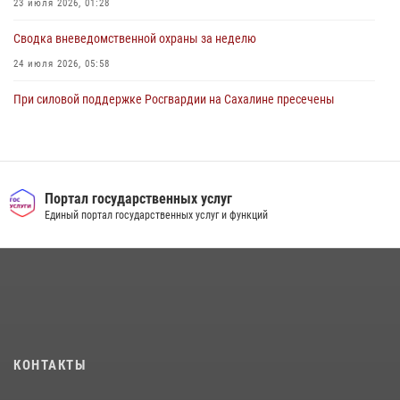
23 июля 2026, 01:28
Сводка вневедомственной охраны за неделю
24 июля 2026, 05:58
При силовой поддержке Росгвардии на Сахалине пресечены
нарушения миграционного законодательства
16 июля 2026, 05:23
Контроль оборота оружия на Сахалине: за неделю изъято 20 единиц
оружия и 63 патрона
Портал государственных услуг
Единый портал государственных услуг и функций
08 июля 2026, 06:41
Сводка вневедомственной охраны за неделю
17 июля 2026, 04:37
В Управлении Росгвардии по Сахалинской области прошли учебно-
методические сборы с сотрудниками контрольно-технических
пунктов
КОНТАКТЫ
30 июля 2026, 07:18
2