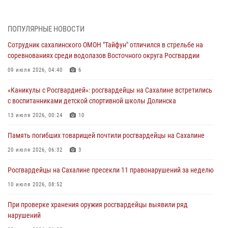
День образования тыловых подразделений Росгвардии
31 июля 2026, 23:24
ПОПУЛЯРНЫЕ НОВОСТИ
Сводка вневедомственной охраны за неделю
Сотрудник сахалинского ОМОН "Тайфун" отличился в стрельбе на
31 июля 2026, 06:56
соревнованиях среди водолазов Восточного округа Росгвардии
09 июля 2026, 04:40
6
Сахалинские росгвардейцы стали лучшими на чемпионате
Восточного округа по комплексному единоборству
«Каникулы с Росгвардией»: росгвардейцы на Сахалине встретились
31 июля 2026, 03:59
1
с воспитанниками детской спортивной школы Долинска
13 июля 2026, 00:24
10
В Управлении Росгвардии по Сахалинской области прошли учебно-
методические сборы с сотрудниками контрольно-технических
Память погибших товарищей почтили росгвардейцы на Сахалине
пунктов
20 июля 2026, 06:32
3
30 июля 2026, 07:18
2
Росгвардейцы на Сахалине пресекли 11 правонарушений за неделю
10 июля 2026, 08:52
При проверке хранения оружия росгвардейцы выявили ряд
нарушений