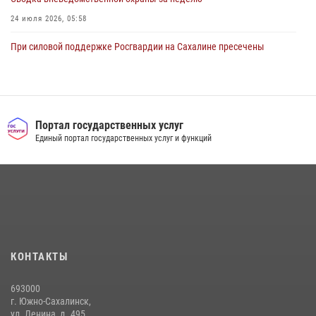
24 июля 2026, 05:58
При силовой поддержке Росгвардии на Сахалине пресечены
нарушения миграционного законодательства
16 июля 2026, 05:23
Контроль оборота оружия на Сахалине: за неделю изъято 20 единиц
оружия и 63 патрона
Портал государственных услуг
Единый портал государственных услуг и функций
08 июля 2026, 06:41
Сводка вневедомственной охраны за неделю
17 июля 2026, 04:37
В Управлении Росгвардии по Сахалинской области прошли учебно-
методические сборы с сотрудниками контрольно-технических
пунктов
КОНТАКТЫ
30 июля 2026, 07:18
2
693000
г. Южно-Сахалинск,
ул. Ленина, д. 495