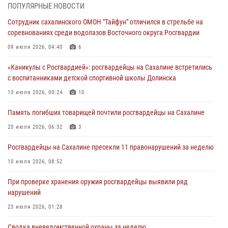
ПОПУЛЯРНЫЕ НОВОСТИ
В Управлении Росгвардии по Сахалинской области прошли учебно-
Сотрудник сахалинского ОМОН "Тайфун" отличился в стрельбе на
методические сборы с сотрудниками контрольно-технических
соревнованиях среди водолазов Восточного округа Росгвардии
пунктов
09 июля 2026, 04:40
6
30 июля 2026, 07:18
2
«Каникулы с Росгвардией»: росгвардейцы на Сахалине встретились
8 единиц огнестрельного оружия и 400 патронов изъяли
с воспитанниками детской спортивной школы Долинска
росгвардейцы у нарушителей на Сахалине
13 июля 2026, 00:24
10
30 июля 2026, 07:02
Память погибших товарищей почтили росгвардейцы на Сахалине
Сводка вневедомственной охраны за неделю
20 июля 2026, 06:32
3
24 июля 2026, 05:58
Росгвардейцы на Сахалине пресекли 11 правонарушений за неделю
10 июля 2026, 08:52
При проверке хранения оружия росгвардейцы выявили ряд
нарушений
23 июля 2026, 01:28
Сводка вневедомственной охраны за неделю