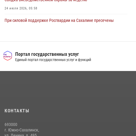
24 июля 2026, 05:58
При силовой поддержке Росгвардии на Сахалине пресечены
нарушения миграционного законодательства
16 июля 2026, 05:23
Сводка вневедомственной охраны за неделю
Портал государственных услуг
17 июля 2026, 04:37
Единый портал государственных услуг и функций
В Управлении Росгвардии по Сахалинской области прошли учебно-
методические сборы с сотрудниками контрольно-технических
пунктов
30 июля 2026, 07:18
2
Юные военкоры встретились с сотрудниками сахалинского
управления Росгвардии
КОНТАКТЫ
03 августа 2026, 07:19
1
693000
г. Южно-Сахалинск,
ул. Ленина, д. 495