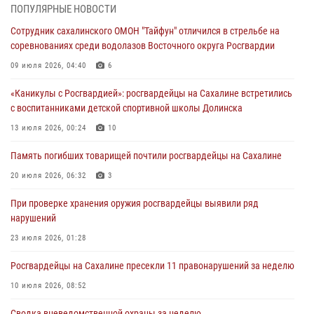
ПОПУЛЯРНЫЕ НОВОСТИ
Сводка вневедомственной охраны за неделю
Сотрудник сахалинского ОМОН "Тайфун" отличился в стрельбе на
31 июля 2026, 06:56
соревнованиях среди водолазов Восточного округа Росгвардии
09 июля 2026, 04:40
6
Сахалинские росгвардейцы стали лучшими на чемпионате
Восточного округа по комплексному единоборству
«Каникулы с Росгвардией»: росгвардейцы на Сахалине встретились
31 июля 2026, 03:59
1
с воспитанниками детской спортивной школы Долинска
13 июля 2026, 00:24
10
В Управлении Росгвардии по Сахалинской области прошли учебно-
методические сборы с сотрудниками контрольно-технических
Память погибших товарищей почтили росгвардейцы на Сахалине
пунктов
20 июля 2026, 06:32
3
30 июля 2026, 07:18
2
При проверке хранения оружия росгвардейцы выявили ряд
нарушений
23 июля 2026, 01:28
Росгвардейцы на Сахалине пресекли 11 правонарушений за неделю
10 июля 2026, 08:52
Сводка вневедомственной охраны за неделю