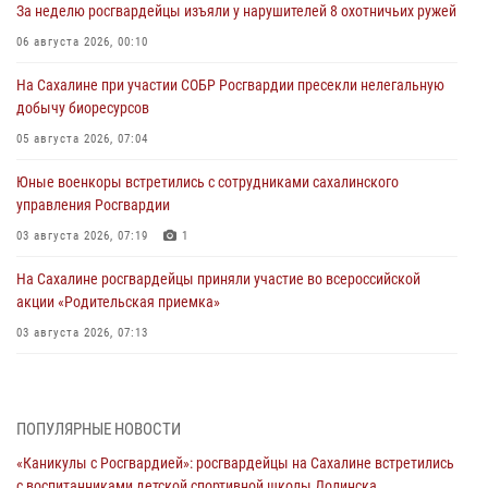
За неделю росгвардейцы изъяли у нарушителей 8 охотничьих ружей
06 августа 2026, 00:10
На Сахалине при участии СОБР Росгвардии пресекли нелегальную
добычу биоресурсов
05 августа 2026, 07:04
Юные военкоры встретились с сотрудниками сахалинского
управления Росгвардии
03 августа 2026, 07:19
1
На Сахалине росгвардейцы приняли участие во всероссийской
акции «Родительская приемка»
03 августа 2026, 07:13
День образования тыловых подразделений Росгвардии
31 июля 2026, 23:24
ПОПУЛЯРНЫЕ НОВОСТИ
Сводка вневедомственной охраны за неделю
«Каникулы с Росгвардией»: росгвардейцы на Сахалине встретились
31 июля 2026, 06:56
с воспитанниками детской спортивной школы Долинска