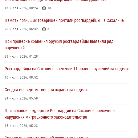
13 июля 2026, 00:24
10
Сахалинские росгвардейцы стали лучшими на чемпионате
Восточного округа по комплексному единоборству
Память погибших товарищей почтили росгвардейцы на Сахалине
31 июля 2026, 03:59
1
20 июля 2026, 06:32
3
В Управлении Росгвардии по Сахалинской области прошли учебно-
При проверке хранения оружия росгвардейцы выявили ряд
методические сборы с сотрудниками контрольно-технических
нарушений
пунктов
23 июля 2026, 01:28
30 июля 2026, 07:18
2
Росгвардейцы на Сахалине пресекли 11 правонарушений за неделю
10 июля 2026, 08:52
Сводка вневедомственной охраны за неделю
24 июля 2026, 05:58
При силовой поддержке Росгвардии на Сахалине пресечены
нарушения миграционного законодательства
16 июля 2026, 05:23