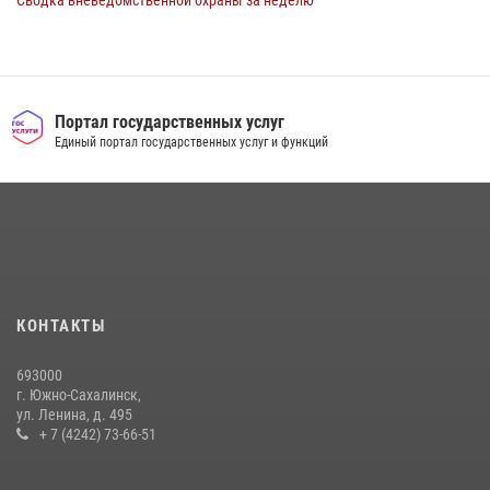
Сводка вневедомственной охраны за неделю
17 июля 2026, 04:37
В Управлении Росгвардии по Сахалинской области прошли учебно-
методические сборы с сотрудниками контрольно-технических
пунктов
Портал государственных услуг
Единый портал государственных услуг и функций
30 июля 2026, 07:18
2
Юные военкоры встретились с сотрудниками сахалинского
управления Росгвардии
03 августа 2026, 07:19
1
На Сахалине продолжаются контрольные мероприятия в сфере
оборота оружия
КОНТАКТЫ
15 июля 2026, 05:23
693000
г. Южно-Сахалинск,
ул. Ленина, д. 495
+ 7 (4242) 73-66-51