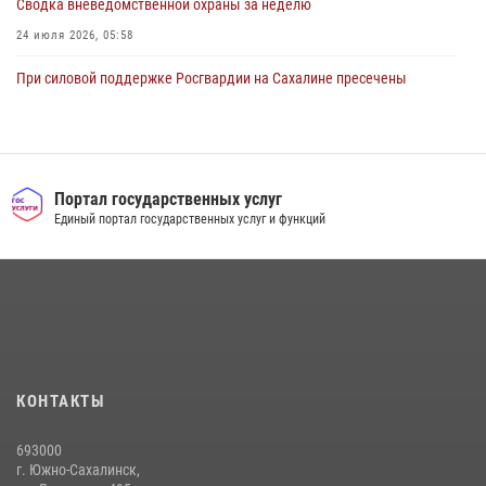
Сводка вневедомственной охраны за неделю
24 июля 2026, 05:58
При силовой поддержке Росгвардии на Сахалине пресечены
нарушения миграционного законодательства
16 июля 2026, 05:23
Контроль оборота оружия на Сахалине: за неделю изъято 20 единиц
оружия и 63 патрона
Портал государственных услуг
Единый портал государственных услуг и функций
08 июля 2026, 06:41
Сводка вневедомственной охраны за неделю
17 июля 2026, 04:37
В Управлении Росгвардии по Сахалинской области прошли учебно-
методические сборы с сотрудниками контрольно-технических
пунктов
КОНТАКТЫ
30 июля 2026, 07:18
2
693000
г. Южно-Сахалинск,