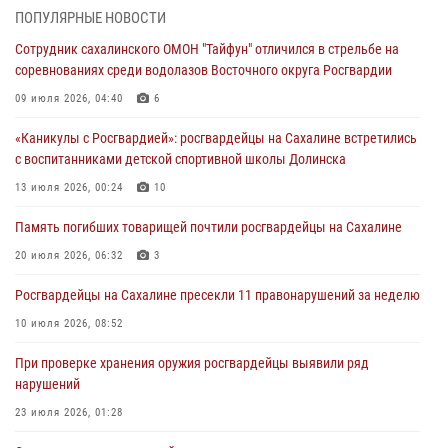
ПОПУЛЯРНЫЕ НОВОСТИ
Сводка вневедомственной охраны за неделю
Сотрудник сахалинского ОМОН "Тайфун" отличился в стрельбе на
31 июля 2026, 06:56
соревнованиях среди водолазов Восточного округа Росгвардии
09 июля 2026, 04:40
6
Сахалинские росгвардейцы стали лучшими на чемпионате
Восточного округа по комплексному единоборству
«Каникулы с Росгвардией»: росгвардейцы на Сахалине встретились
31 июля 2026, 03:59
1
с воспитанниками детской спортивной школы Долинска
13 июля 2026, 00:24
10
В Управлении Росгвардии по Сахалинской области прошли учебно-
методические сборы с сотрудниками контрольно-технических
Память погибших товарищей почтили росгвардейцы на Сахалине
пунктов
20 июля 2026, 06:32
3
30 июля 2026, 07:18
2
Росгвардейцы на Сахалине пресекли 11 правонарушений за неделю
10 июля 2026, 08:52
При проверке хранения оружия росгвардейцы выявили ряд
нарушений
23 июля 2026, 01:28