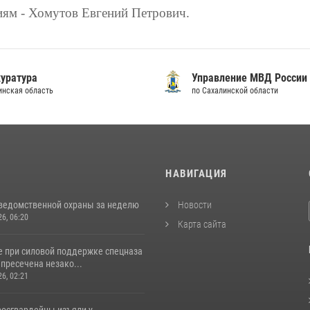
ям - Хомутов Евгений Петрович.
уратура
Управление МВД России
инская область
по Сахалинской области
И
НАВИГАЦИЯ
ведомственной охраны за неделю
Новости
26, 06:20
Карта сайта
е при силовой поддержке спецназа
пресечена незако...
26, 02:21