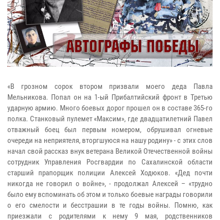
«В грозном сорок втором призвали моего деда Павла
Мельникова. Попал он на 1-ый Прибалтийский фронт в Третью
ударную армию. Много боевых дорог прошел он в составе 365-го
полка. Станковый пулемет «Максим», где двадцатилетний Павел
отважный боец был первым номером, обрушивал огневые
очереди на неприятеля, вторгшуюся на нашу родину» - с этих слов
начал свой рассказ внук ветерана Великой Отечественной войны
сотрудник Управления Росгвардии по Сахалинской области
старший прапорщик полиции Алексей Ходюков. «Дед почти
никогда не говорил о войне», - продолжал Алексей – «трудно
было ему вспоминать об этом и только боевые награды говорили
о его смелости и бесстрашии в те годы войны. Помню, как
приезжали с родителями к нему 9 мая, родственников