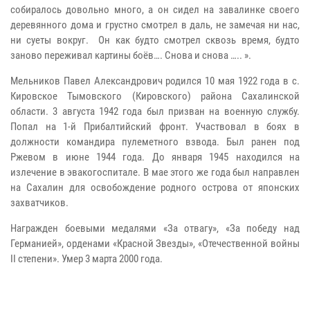
собиралось довольно много, а он сидел на завалинке своего
деревянного дома и грустно смотрел в даль, не замечая ни нас,
ни суеты вокруг. Он как будто смотрел сквозь время, будто
заново переживал картины боёв…. Снова и снова ….. ».
Мельников Павел Александрович родился 10 мая 1922 года в с.
Кировское Тымовского (Кировского) района Сахалинской
области. 3 августа 1942 года был призван на военную службу.
Попал на 1-й Прибалтийский фронт. Участвовал в боях в
должности командира пулеметного взвода. Был ранен под
Ржевом в июне 1944 года. До января 1945 находился на
излечение в эвакогоспитале. В мае этого же года был направлен
на Сахалин для освобождение родного острова от японских
захватчиков.
Награжден боевыми медалями «За отвагу», «За победу над
Германией», орденами «Красной Звезды», «Отечественной войны
II степени». Умер 3 марта 2000 года.