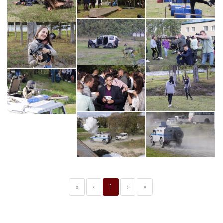
«
‹
1
›
»