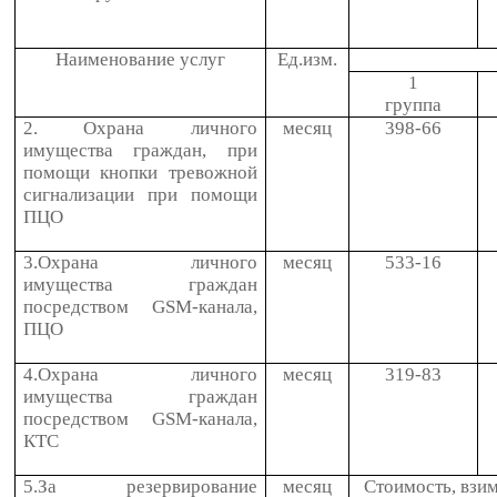
Наименование услуг
Ед.изм.
1
группа
2. Охрана личного
месяц
398-66
имущества граждан, при
помощи кнопки тревожной
сигнализации при помощи
ПЦО
3.Охрана личного
месяц
533-16
имущества граждан
посредством
GSM
-канала,
ПЦО
4.Охрана личного
месяц
319-83
имущества граждан
посредством
GSM
-канала,
КТС
5.За резервирование
месяц
Стоимость, взи