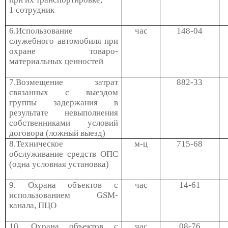
1 сотрудник
6.Использование
час
148-04
служебного автомобиля при
охране товаро-
материальных ценностей
7.Возмещение затрат
882-33
связанных с выездом
группы задержания в
результате невыполнения
собственниками условий
договора (ложный выезд)
8.Техническое
м-ц
715-68
обслуживание средств ОПС
(одна условная установка)
9. Охрана объектов с
час
14-61
использованием
GSM
-
канала, ПЦО
10. Охрана объектов с
час
08-76