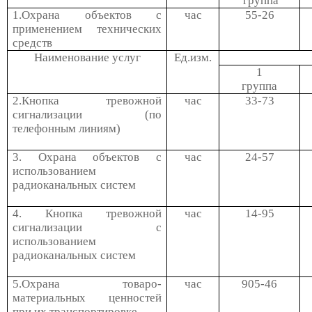
группа
1.Охрана объектов с
час
55-26
применением технических
средств
Наименование услуг
Ед.изм.
1
группа
2.Кнопка тревожной
час
33-73
сигнализации (по
телефонным линиям)
3. Охрана объектов с
час
24-57
использованием
радиоканальных систем
4. Кнопка тревожной
час
14-95
сигнализации с
использованием
радиоканальных систем
5.Охрана товаро-
час
905-46
материальных ценностей
при их транспортировке,