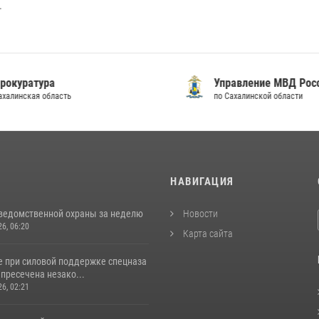
.
уратура
Управление МВД России
инская область
по Сахалинской области
И
НАВИГАЦИЯ
ведомственной охраны за неделю
Новости
26, 06:20
Карта сайта
е при силовой поддержке спецназа
пресечена незако...
26, 02:21