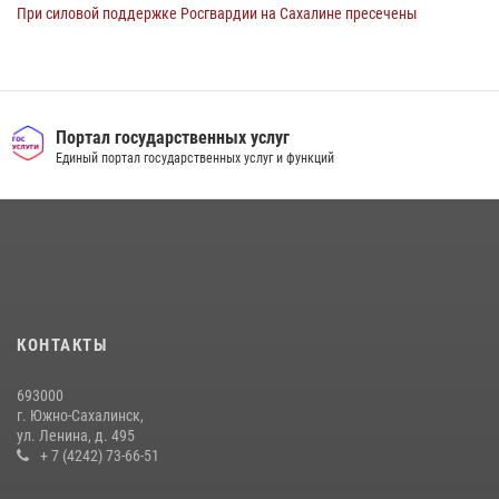
При силовой поддержке Росгвардии на Сахалине пресечены
нарушения миграционного законодательства
16 июля 2026, 05:23
Контроль оборота оружия на Сахалине: за неделю изъято 20 единиц
оружия и 63 патрона
Портал государственных услуг
Единый портал государственных услуг и функций
08 июля 2026, 06:41
Сводка вневедомственной охраны за неделю
17 июля 2026, 04:37
В Управлении Росгвардии по Сахалинской области прошли учебно-
методические сборы с сотрудниками контрольно-технических
пунктов
КОНТАКТЫ
30 июля 2026, 07:18
2
693000
г. Южно-Сахалинск,
ул. Ленина, д. 495
+ 7 (4242) 73-66-51