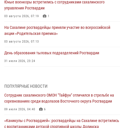
Юные военкоры встретились с сотрудниками сахалинского
управления Росгвардии
03 августа 2026, 07:19
1
На Сахалине росгвардейцы приняли участие во всероссийской
акции «Родительская приемка»
03 августа 2026, 07:13
День образования тыловых подразделений Росгвардии
31 июля 2026, 23:24
Сводка вневедомственной охраны за неделю
31 июля 2026, 06:56
ПОПУЛЯРНЫЕ НОВОСТИ
Сахалинские росгвардейцы стали лучшими на чемпионате
Сотрудник сахалинского ОМОН "Тайфун" отличился в стрельбе на
Восточного округа по комплексному единоборству
соревнованиях среди водолазов Восточного округа Росгвардии
31 июля 2026, 03:59
1
09 июля 2026, 04:40
6
В Управлении Росгвардии по Сахалинской области прошли учебно-
«Каникулы с Росгвардией»: росгвардейцы на Сахалине встретились
методические сборы с сотрудниками контрольно-технических
с воспитанниками детской спортивной школы Долинска