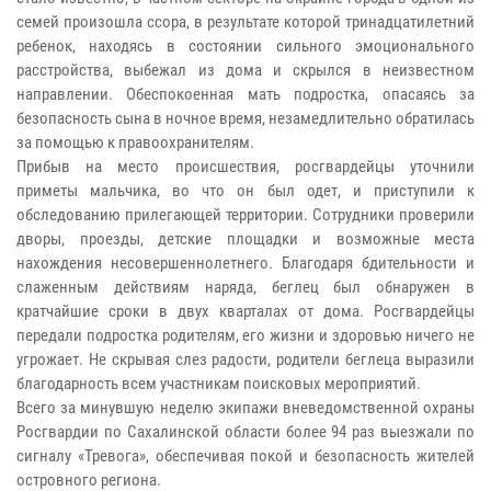
семей произошла ссора, в результате которой тринадцатилетний
ребенок, находясь в состоянии сильного эмоционального
расстройства, выбежал из дома и скрылся в неизвестном
направлении. Обеспокоенная мать подростка, опасаясь за
безопасность сына в ночное время, незамедлительно обратилась
за помощью к правоохранителям.
Прибыв на место происшествия, росгвардейцы уточнили
приметы мальчика, во что он был одет, и приступили к
обследованию прилегающей территории. Сотрудники проверили
дворы, проезды, детские площадки и возможные места
нахождения несовершеннолетнего. Благодаря бдительности и
слаженным действиям наряда, беглец был обнаружен в
кратчайшие сроки в двух кварталах от дома. Росгвардейцы
передали подростка родителям, его жизни и здоровью ничего не
угрожает. Не скрывая слез радости, родители беглеца выразили
благодарность всем участникам поисковых мероприятий.
Всего за минувшую неделю экипажи вневедомственной охраны
Росгвардии по Сахалинской области более 94 раз выезжали по
сигналу «Тревога», обеспечивая покой и безопасность жителей
островного региона.