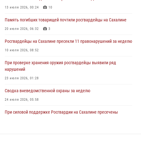
пунктов
13 июля 2026, 00:24
10
30 июля 2026, 07:18
2
Память погибших товарищей почтили росгвардейцы на Сахалине
8 единиц огнестрельного оружия и 400 патронов изъяли
росгвардейцы у нарушителей на Сахалине
20 июля 2026, 06:32
3
30 июля 2026, 07:02
Росгвардейцы на Сахалине пресекли 11 правонарушений за неделю
10 июля 2026, 08:52
При проверке хранения оружия росгвардейцы выявили ряд
нарушений
23 июля 2026, 01:28
Сводка вневедомственной охраны за неделю
24 июля 2026, 05:58
При силовой поддержке Росгвардии на Сахалине пресечены
нарушения миграционного законодательства
16 июля 2026, 05:23
Контроль оборота оружия на Сахалине: за неделю изъято 20 единиц