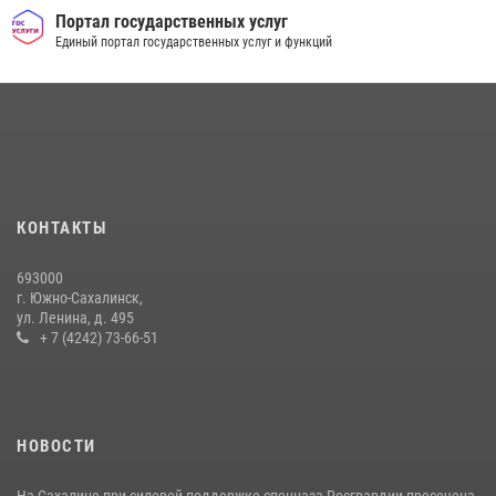
оружия и 63 патрона
Портал государственных услуг
Единый портал государственных услуг и функций
08 июля 2026, 06:41
Сводка вневедомственной охраны за неделю
17 июля 2026, 04:37
В Управлении Росгвардии по Сахалинской области прошли учебно-
методические сборы с сотрудниками контрольно-технических
пунктов
КОНТАКТЫ
30 июля 2026, 07:18
2
693000
г. Южно-Сахалинск,
ул. Ленина, д. 495
+ 7 (4242) 73-66-51
НОВОСТИ
На Сахалине при силовой поддержке спецназа Росгвардии пресечена