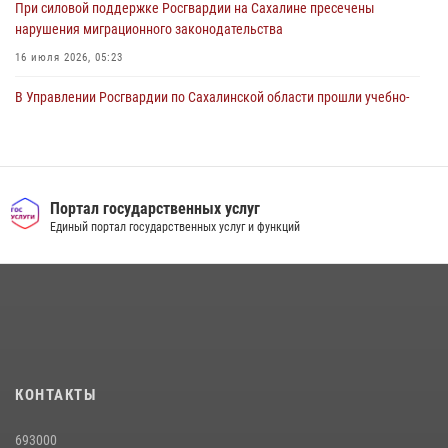
При силовой поддержке Росгвардии на Сахалине пресечены
нарушения миграционного законодательства
16 июля 2026, 05:23
В Управлении Росгвардии по Сахалинской области прошли учебно-
методические сборы с сотрудниками контрольно-технических
пунктов
30 июля 2026, 07:18
2
Сводка вневедомственной охраны за неделю
Портал государственных услуг
Единый портал государственных услуг и функций
17 июля 2026, 04:37
Юные военкоры встретились с сотрудниками сахалинского
управления Росгвардии
03 августа 2026, 07:19
1
На Сахалине продолжаются контрольные мероприятия в сфере
оборота оружия
КОНТАКТЫ
15 июля 2026, 05:23
693000