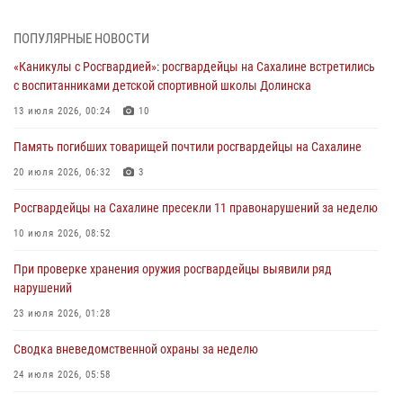
31 июля 2026, 23:24
ПОПУЛЯРНЫЕ НОВОСТИ
Сводка вневедомственной охраны за неделю
«Каникулы с Росгвардией»: росгвардейцы на Сахалине встретились
31 июля 2026, 06:56
с воспитанниками детской спортивной школы Долинска
13 июля 2026, 00:24
10
Сахалинские росгвардейцы стали лучшими на чемпионате
Восточного округа по комплексному единоборству
Память погибших товарищей почтили росгвардейцы на Сахалине
31 июля 2026, 03:59
1
20 июля 2026, 06:32
3
В Управлении Росгвардии по Сахалинской области прошли учебно-
Росгвардейцы на Сахалине пресекли 11 правонарушений за неделю
методические сборы с сотрудниками контрольно-технических
пунктов
10 июля 2026, 08:52
30 июля 2026, 07:18
2
При проверке хранения оружия росгвардейцы выявили ряд
нарушений
23 июля 2026, 01:28
Сводка вневедомственной охраны за неделю
24 июля 2026, 05:58