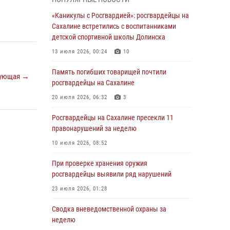
03 августа 2026, 07:13
«Каникулы с Росгвардией»: росгвардейцы на
Сахалине встретились с воспитанниками
День образования тыловых подразделений
детской спортивной школы Долинска
Росгвардии
13 июля 2026, 00:24
10
31 июля 2026, 23:24
Память погибших товарищей почтили
Сводка вневедомственной охраны за
ующая →
росгвардейцы на Сахалине
неделю
20 июля 2026, 06:32
3
31 июля 2026, 06:56
Росгвардейцы на Сахалине пресекли 11
Сахалинские росгвардейцы стали лучшими
правонарушений за неделю
на чемпионате Восточного округа по
комплексному единоборству
10 июля 2026, 08:52
31 июля 2026, 03:59
1
При проверке хранения оружия
росгвардейцы выявили ряд нарушений
В Управлении Росгвардии по Сахалинской
области прошли учебно-методические сборы
23 июля 2026, 01:28
с сотрудниками контрольно-технических
пунктов
Сводка вневедомственной охраны за
неделю
30 июля 2026, 07:18
2