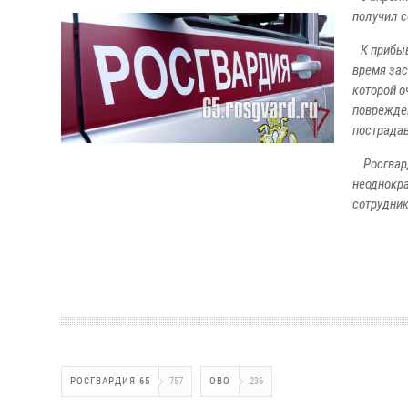
получил с
К прибывш
время зас
которой о
поврежде
пострада
Росгвард
неоднокра
сотрудник
РОСГВАРДИЯ 65
757
ОВО
236