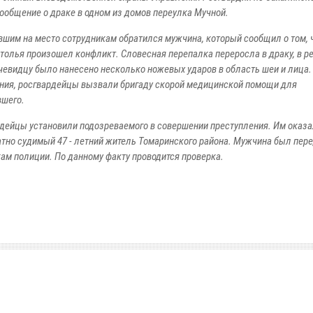
ообщение о драке в одном из домов переулка Мучной.
им на место сотрудникам обратился мужчина, который сообщил о том, ч
толья произошел конфликт. Словесная перепалка переросла в драку, в р
чевидцу было нанесено несколько ножевых ударов в область шеи и лица.
ния, росгвардейцы вызвали бригаду скорой медицинской помощи для
вшего.
ейцы установили подозреваемого в совершении преступления. Им оказ
тно судимый 47 - летний житель Томаринского района. Мужчина был пер
ам полиции. По данному факту проводится проверка.