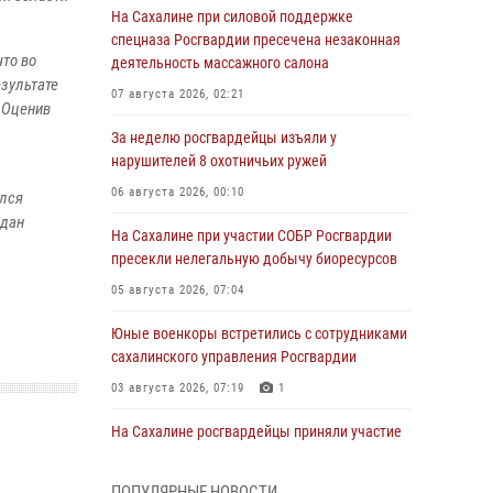
На Сахалине при силовой поддержке
спецназа Росгвардии пресечена незаконная
то во
деятельность массажного салона
езультате
07 августа 2026, 02:21
 Оценив
За неделю росгвардейцы изъяли у
нарушителей 8 охотничьих ружей
06 августа 2026, 00:10
ался
едан
На Сахалине при участии СОБР Росгвардии
пресекли нелегальную добычу биоресурсов
05 августа 2026, 07:04
Юные военкоры встретились с сотрудниками
сахалинского управления Росгвардии
03 августа 2026, 07:19
1
На Сахалине росгвардейцы приняли участие
во всероссийской акции «Родительская
приемка»
ПОПУЛЯРНЫЕ НОВОСТИ