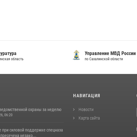
уратура
Управление МВД России
инская область
по Сахалинской области
И
НАВИГАЦИЯ
ведомственной охраны за неделю
Новости
26, 06:20
Карта сайта
е при силовой поддержке спецназа
пресечена незако...