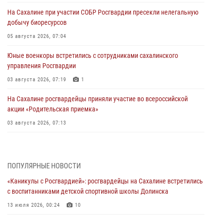
На Сахалине при участии СОБР Росгвардии пресекли нелегальную
добычу биоресурсов
05 августа 2026, 07:04
Юные военкоры встретились с сотрудниками сахалинского
управления Росгвардии
03 августа 2026, 07:19
1
На Сахалине росгвардейцы приняли участие во всероссийской
акции «Родительская приемка»
03 августа 2026, 07:13
День образования тыловых подразделений Росгвардии
31 июля 2026, 23:24
ПОПУЛЯРНЫЕ НОВОСТИ
Сводка вневедомственной охраны за неделю
«Каникулы с Росгвардией»: росгвардейцы на Сахалине встретились
31 июля 2026, 06:56
с воспитанниками детской спортивной школы Долинска
13 июля 2026, 00:24
10
Сахалинские росгвардейцы стали лучшими на чемпионате