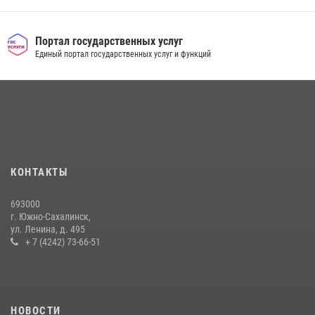
30 июля 2026, 07:18
2
На Сахалине продолжаются контрольные мероприятия в сфере
Портал государственных услуг
оборота оружия
Единый портал государственных услуг и функций
15 июля 2026, 05:23
Юные военкоры встретились с сотрудниками сахалинского
управления Росгвардии
03 августа 2026, 07:19
1
Сахалинские росгвардейцы стали лучшими на чемпионате
КОНТАКТЫ
Восточного округа по комплексному единоборству
31 июля 2026, 03:59
1
693000
г. Южно-Сахалинск,
ул. Ленина, д. 495
+ 7 (4242) 73-66-51
НОВОСТИ