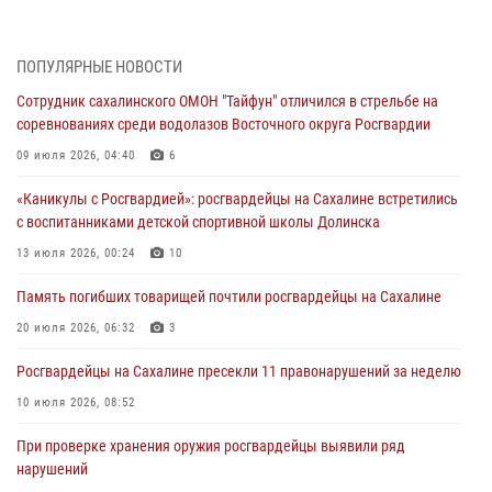
Сводка вневедомственной охраны за неделю
31 июля 2026, 06:56
ПОПУЛЯРНЫЕ НОВОСТИ
Сахалинские росгвардейцы стали лучшими на чемпионате
Сотрудник сахалинского ОМОН "Тайфун" отличился в стрельбе на
Восточного округа по комплексному единоборству
соревнованиях среди водолазов Восточного округа Росгвардии
31 июля 2026, 03:59
1
09 июля 2026, 04:40
6
В Управлении Росгвардии по Сахалинской области прошли учебно-
«Каникулы с Росгвардией»: росгвардейцы на Сахалине встретились
методические сборы с сотрудниками контрольно-технических
с воспитанниками детской спортивной школы Долинска
пунктов
13 июля 2026, 00:24
10
30 июля 2026, 07:18
2
Память погибших товарищей почтили росгвардейцы на Сахалине
8 единиц огнестрельного оружия и 400 патронов изъяли
росгвардейцы у нарушителей на Сахалине
20 июля 2026, 06:32
3
30 июля 2026, 07:02
Росгвардейцы на Сахалине пресекли 11 правонарушений за неделю
10 июля 2026, 08:52
При проверке хранения оружия росгвардейцы выявили ряд
нарушений