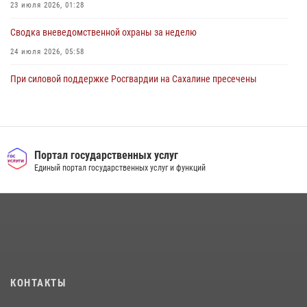
23 июля 2026, 01:28
Сводка вневедомственной охраны за неделю
24 июля 2026, 05:58
При силовой поддержке Росгвардии на Сахалине пресечены
нарушения миграционного законодательства
16 июля 2026, 05:23
Контроль оборота оружия на Сахалине: за неделю изъято 20 единиц
оружия и 63 патрона
Портал государственных услуг
Единый портал государственных услуг и функций
08 июля 2026, 06:41
Сводка вневедомственной охраны за неделю
17 июля 2026, 04:37
В Управлении Росгвардии по Сахалинской области прошли учебно-
методические сборы с сотрудниками контрольно-технических
пунктов
КОНТАКТЫ
30 июля 2026, 07:18
2