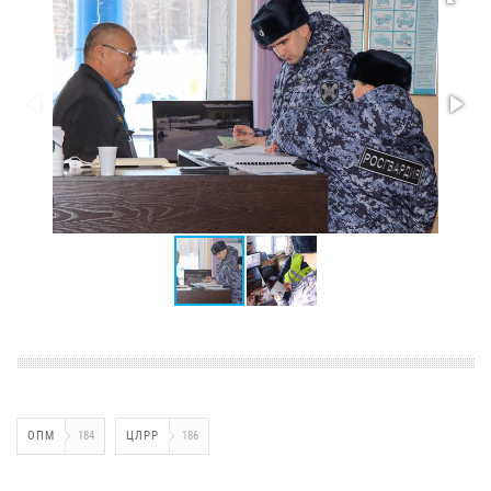
ОПМ
184
ЦЛРР
186