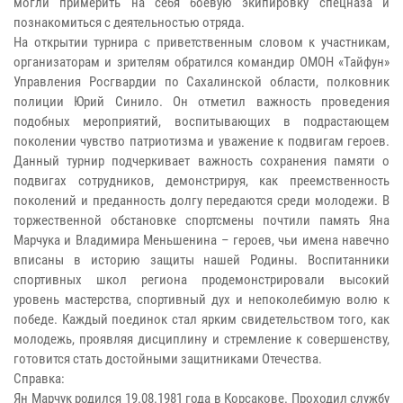
могли примерить на себя боевую экипировку спецназа и
познакомиться с деятельностью отряда.
На открытии турнира с приветственным словом к участникам,
организаторам и зрителям обратился командир ОМОН «Тайфун»
Управления Росгвардии по Сахалинской области, полковник
полиции Юрий Синило. Он отметил важность проведения
подобных мероприятий, воспитывающих в подрастающем
поколении чувство патриотизма и уважение к подвигам героев.
Данный турнир подчеркивает важность сохранения памяти о
подвигах сотрудников, демонстрируя, как преемственность
поколений и преданность долгу передаются среди молодежи. В
торжественной обстановке спортсмены почтили память Яна
Марчука и Владимира Меньшенина – героев, чьи имена навечно
вписаны в историю защиты нашей Родины. Воспитанники
спортивных школ региона продемонстрировали высокий
уровень мастерства, спортивный дух и непоколебимую волю к
победе. Каждый поединок стал ярким свидетельством того, как
молодежь, проявляя дисциплину и стремление к совершенству,
готовится стать достойными защитниками Отечества.
Справка:
Ян Марчук родился 19.08.1981 года в Корсакове. Проходил службу