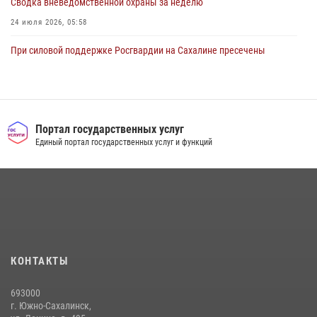
Сводка вневедомственной охраны за неделю
24 июля 2026, 05:58
При силовой поддержке Росгвардии на Сахалине пресечены
нарушения миграционного законодательства
16 июля 2026, 05:23
Сводка вневедомственной охраны за неделю
Портал государственных услуг
17 июля 2026, 04:37
Единый портал государственных услуг и функций
В Управлении Росгвардии по Сахалинской области прошли учебно-
методические сборы с сотрудниками контрольно-технических
пунктов
30 июля 2026, 07:18
2
Юные военкоры встретились с сотрудниками сахалинского
управления Росгвардии
КОНТАКТЫ
03 августа 2026, 07:19
1
693000
г. Южно-Сахалинск,