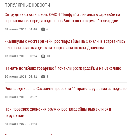
ПОПУЛЯРНЫЕ НОВОСТИ
Сводка вневедомственной охраны за неделю
Сотрудник сахалинского ОМОН "Тайфун" отличился в стрельбе на
31 июля 2026, 06:56
соревнованиях среди водолазов Восточного округа Росгвардии
09 июля 2026, 04:40
6
Сахалинские росгвардейцы стали лучшими на чемпионате
Восточного округа по комплексному единоборству
«Каникулы с Росгвардией»: росгвардейцы на Сахалине встретились
31 июля 2026, 03:59
1
с воспитанниками детской спортивной школы Долинска
13 июля 2026, 00:24
10
В Управлении Росгвардии по Сахалинской области прошли учебно-
методические сборы с сотрудниками контрольно-технических
Память погибших товарищей почтили росгвардейцы на Сахалине
пунктов
20 июля 2026, 06:32
3
30 июля 2026, 07:18
2
Росгвардейцы на Сахалине пресекли 11 правонарушений за неделю
10 июля 2026, 08:52
При проверке хранения оружия росгвардейцы выявили ряд
нарушений
23 июля 2026, 01:28