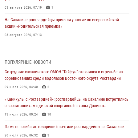
03 августа 2026, 07:19
1
На Сахалине росгвардейцы приняли участие во всероссийской
акции «Родительская приемка»
03 августа 2026, 07:13
День образования тыловых подразделений Росгвардии
31 июля 2026, 23:24
ПОПУЛЯРНЫЕ НОВОСТИ
Сводка вневедомственной охраны за неделю
Сотрудник сахалинского ОМОН "Тайфун" отличился в стрельбе на
31 июля 2026, 06:56
соревнованиях среди водолазов Восточного округа Росгвардии
09 июля 2026, 04:40
6
Сахалинские росгвардейцы стали лучшими на чемпионате
Восточного округа по комплексному единоборству
«Каникулы с Росгвардией»: росгвардейцы на Сахалине встретились
31 июля 2026, 03:59
1
с воспитанниками детской спортивной школы Долинска
13 июля 2026, 00:24
10
В Управлении Росгвардии по Сахалинской области прошли учебно-
методические сборы с сотрудниками контрольно-технических
Память погибших товарищей почтили росгвардейцы на Сахалине
пунктов
20 июля 2026, 06:32
3