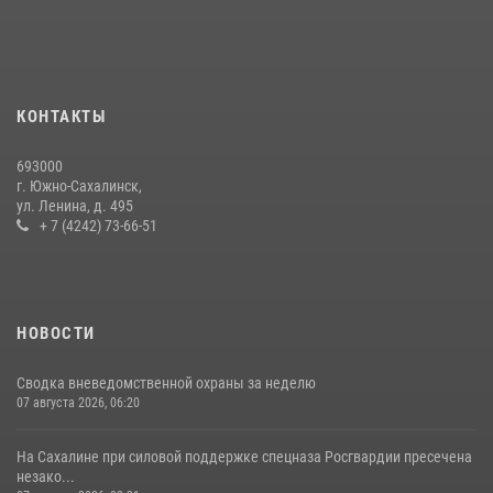
17 июля 2026, 04:37
В Управлении Росгвардии по Сахалинской области прошли учебно-
методические сборы с сотрудниками контрольно-технических
пунктов
КОНТАКТЫ
30 июля 2026, 07:18
2
693000
г. Южно-Сахалинск,
ул. Ленина, д. 495
+ 7 (4242) 73-66-51
НОВОСТИ
Сводка вневедомственной охраны за неделю
07 августа 2026, 06:20
На Сахалине при силовой поддержке спецназа Росгвардии пресечена
незако...