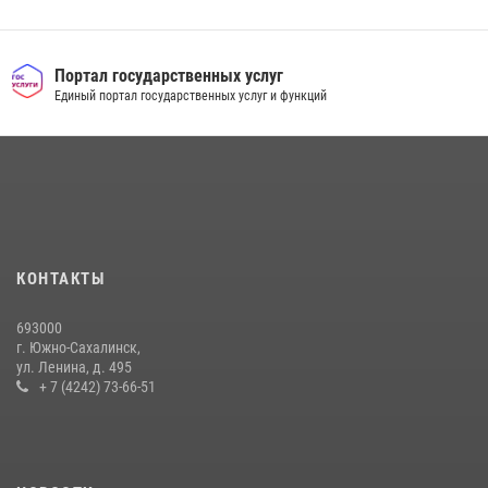
24 июля 2026, 05:58
Контроль оборота оружия на Сахалине: за неделю изъято 20 единиц
оружия и 63 патрона
Портал государственных услуг
Единый портал государственных услуг и функций
08 июля 2026, 06:41
Сводка вневедомственной охраны за неделю
17 июля 2026, 04:37
В Управлении Росгвардии по Сахалинской области прошли учебно-
методические сборы с сотрудниками контрольно-технических
пунктов
КОНТАКТЫ
30 июля 2026, 07:18
2
693000
г. Южно-Сахалинск,
ул. Ленина, д. 495
+ 7 (4242) 73-66-51