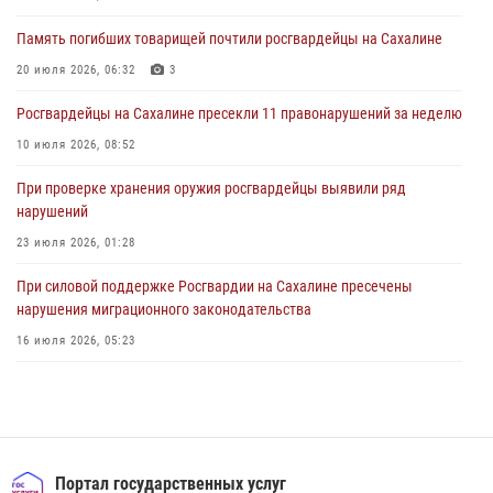
В Управлении Росгвардии по Сахалинской области прошли учебно-
методические сборы с сотрудниками контрольно-технических
Память погибших товарищей почтили росгвардейцы на Сахалине
пунктов
20 июля 2026, 06:32
3
30 июля 2026, 07:18
2
Росгвардейцы на Сахалине пресекли 11 правонарушений за неделю
10 июля 2026, 08:52
При проверке хранения оружия росгвардейцы выявили ряд
нарушений
23 июля 2026, 01:28
При силовой поддержке Росгвардии на Сахалине пресечены
нарушения миграционного законодательства
16 июля 2026, 05:23
Сводка вневедомственной охраны за неделю
24 июля 2026, 05:58
Контроль оборота оружия на Сахалине: за неделю изъято 20 единиц
оружия и 63 патрона
Портал государственных услуг