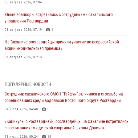
05 августа 2026, 07:04
Юные военкоры встретились с сотрудниками сахалинского
управления Росгвардии
03 августа 2026, 07:19
1
На Сахалине росгвардейцы приняли участие во всероссийской
акции «Родительская приемка»
03 августа 2026, 07:13
День образования тыловых подразделений Росгвардии
31 июля 2026, 23:24
ПОПУЛЯРНЫЕ НОВОСТИ
Сводка вневедомственной охраны за неделю
Сотрудник сахалинского ОМОН "Тайфун" отличился в стрельбе на
31 июля 2026, 06:56
соревнованиях среди водолазов Восточного округа Росгвардии
09 июля 2026, 04:40
6
Сахалинские росгвардейцы стали лучшими на чемпионате
Восточного округа по комплексному единоборству
«Каникулы с Росгвардией»: росгвардейцы на Сахалине встретились
31 июля 2026, 03:59
1
с воспитанниками детской спортивной школы Долинска
13 июля 2026, 00:24
10