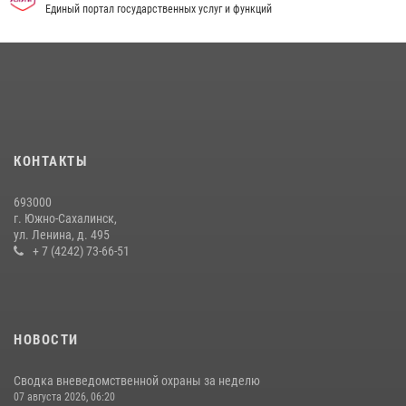
Единый портал государственных услуг и функций
08 июля 2026, 06:41
Сводка вневедомственной охраны за неделю
17 июля 2026, 04:37
В Управлении Росгвардии по Сахалинской области прошли учебно-
методические сборы с сотрудниками контрольно-технических
пунктов
КОНТАКТЫ
30 июля 2026, 07:18
2
693000
г. Южно-Сахалинск,
ул. Ленина, д. 495
+ 7 (4242) 73-66-51
НОВОСТИ
Сводка вневедомственной охраны за неделю
07 августа 2026, 06:20