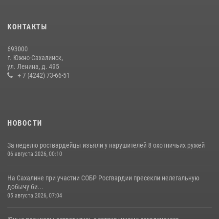
В Управлении Росгвардии по Сахалинской области прошли учебно-
методические сборы с сотрудниками контрольно-технических
пунктов
КОНТАКТЫ
30 июля 2026, 07:18
2
693000
г. Южно-Сахалинск,
ул. Ленина, д. 495
+ 7 (4242) 73-66-51
НОВОСТИ
За неделю росгвардейцы изъяли у нарушителей 8 охотничьих ружей
06 августа 2026, 00:10
На Сахалине при участии СОБР Росгвардии пресекли нелегальную
добычу би...
05 августа 2026, 07:04