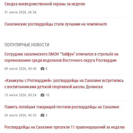
Сводка вневедомственной охраны за неделю
31 июля 2026, 06:56
Сахалинские росгвардейцы стали лучшими на чемпионате
Восточного округа по комплексному единоборству
31 июля 2026, 03:59
1
ПОПУЛЯРНЫЕ НОВОСТИ
В Управлении Росгвардии по Сахалинской области прошли учебно-
Сотрудник сахалинского ОМОН "Тайфун" отличился в стрельбе на
методические сборы с сотрудниками контрольно-технических
соревнованиях среди водолазов Восточного округа Росгвардии
пунктов
09 июля 2026, 04:40
6
30 июля 2026, 07:18
2
«Каникулы с Росгвардией»: росгвардейцы на Сахалине встретились
8 единиц огнестрельного оружия и 400 патронов изъяли
с воспитанниками детской спортивной школы Долинска
росгвардейцы у нарушителей на Сахалине
13 июля 2026, 00:24
10
30 июля 2026, 07:02
Память погибших товарищей почтили росгвардейцы на Сахалине
Сводка вневедомственной охраны за неделю
20 июля 2026, 06:32
3
24 июля 2026, 05:58
Росгвардейцы на Сахалине пресекли 11 правонарушений за неделю