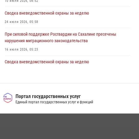
10 июля 2026, 08:52
Сводка вневедомственной охраны за неделю
24 июля 2026, 05:58
При силовой поддержке Росгвардии на Сахалине пресечены
нарушения миграционного законодательства
16 июля 2026, 05:23
Сводка вневедомственной охраны за неделю
17 июля 2026, 04:37
В Управлении Росгвардии по Сахалинской области прошли учебно-
методические сборы с сотрудниками контрольно-технических
пунктов
Портал государственных услуг
Единый портал государственных услуг и функций
30 июля 2026, 07:18
2
Юные военкоры встретились с сотрудниками сахалинского
управления Росгвардии
03 августа 2026, 07:19
1