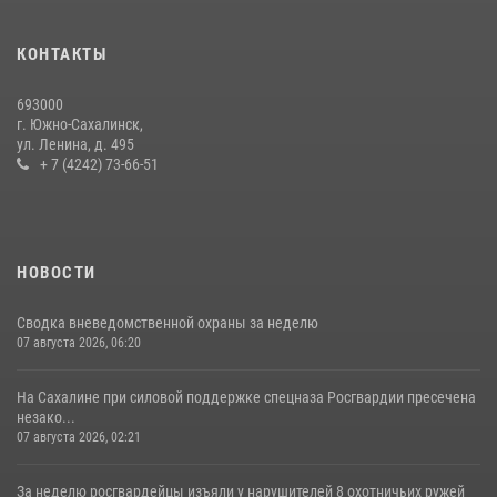
На Сахалине продолжаются контрольные мероприятия в сфере
оборота оружия
КОНТАКТЫ
15 июля 2026, 05:23
693000
г. Южно-Сахалинск,
ул. Ленина, д. 495
+ 7 (4242) 73-66-51
НОВОСТИ
Сводка вневедомственной охраны за неделю
07 августа 2026, 06:20
На Сахалине при силовой поддержке спецназа Росгвардии пресечена
незако...
07 августа 2026, 02:21
За неделю росгвардейцы изъяли у нарушителей 8 охотничьих ружей