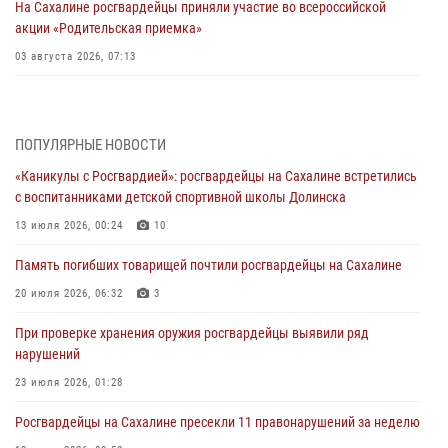
На Сахалине росгвардейцы приняли участие во всероссийской
акции «Родительская приемка»
03 августа 2026, 07:13
День образования тыловых подразделений Росгвардии
31 июля 2026, 23:24
ПОПУЛЯРНЫЕ НОВОСТИ
Сводка вневедомственной охраны за неделю
«Каникулы с Росгвардией»: росгвардейцы на Сахалине встретились
31 июля 2026, 06:56
с воспитанниками детской спортивной школы Долинска
13 июля 2026, 00:24
10
Сахалинские росгвардейцы стали лучшими на чемпионате
Восточного округа по комплексному единоборству
Память погибших товарищей почтили росгвардейцы на Сахалине
31 июля 2026, 03:59
1
20 июля 2026, 06:32
3
В Управлении Росгвардии по Сахалинской области прошли учебно-
При проверке хранения оружия росгвардейцы выявили ряд
методические сборы с сотрудниками контрольно-технических
нарушений
пунктов
23 июля 2026, 01:28
30 июля 2026, 07:18
2
Росгвардейцы на Сахалине пресекли 11 правонарушений за неделю