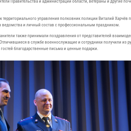
ители Правительства и администрации области, ветераны и другие по
к территориального управления полковник полиции Виталий Харчёв 
в ведомства и личный состав с профессиональным праздником.
анители также принимали поздравления от представителей взаимод
. Отличившиеся в службе военнослужащие и сотрудники получили из р
 гостей благодарственные письма и ценные подарки.