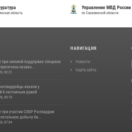
уратура
Управление МВД России
инская область
по Сахалинской области
И
НАВИГАЦИЯ
е при силовой поддержке спецназа
Новости
пресечена незако...
Карта сайта
26, 02:21
росгвардейцы изъяли у
й 8 охотничьих ружей
26, 00:10
е при участии СОБР Росгвардии
легальную добычу би...
26, 07:04