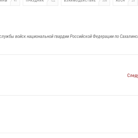
РАНЫ
41
ПРАЗДНИК
122
ВЗАИМОДЕЙСТВИЕ
338
АОСН
25
службы войск национальной гвардии Российской Федерации по Сахалинс
След