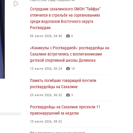
31 июля 2026, 23:24
Сотрудник сахалинского ОМОН "Тайфун"
отличился в стрельбе на соревнованиях
Сводка вневедомственной охраны за
среди водолазов Восточного округа
неделю
Росгвардии
31 июля 2026, 06:56
09 июля 2026, 04:40
6
Сахалинские росгвардейцы стали лучшими
«Каникулы с Росгвардией»: росгвардейцы на
на чемпионате Восточного округа по
Сахалине встретились с воспитанниками
комплексному единоборству
детской спортивной школы Долинска
31 июля 2026, 03:59
1
13 июля 2026, 00:24
10
В Управлении Росгвардии по Сахалинской
Память погибших товарищей почтили
области прошли учебно-методические сборы
росгвардейцы на Сахалине
с сотрудниками контрольно-технических
пунктов
20 июля 2026, 06:32
3
30 июля 2026, 07:18
2
Росгвардейцы на Сахалине пресекли 11
правонарушений за неделю
8 единиц огнестрельного оружия и 400
патронов изъяли росгвардейцы у
10 июля 2026, 08:52
нарушителей на Сахалине