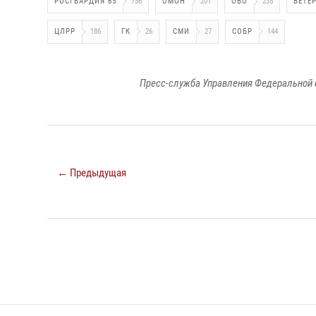
РОСГВАРДИЯ 65
756
ОМОН
201
ОВО
235
ВЕТЕ
ЦЛРР
186
ГК
26
СМИ
27
СОБР
144
Пресс-служба Управления Федеральной 
← Предыдущая