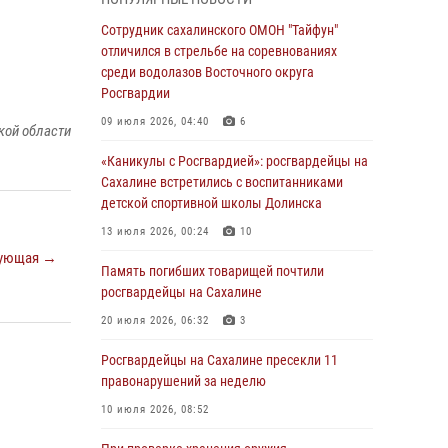
Сотрудник сахалинского ОМОН "Тайфун"
Сахалинские росгвардейцы стали лучшими
отличился в стрельбе на соревнованиях
на чемпионате Восточного округа по
среди водолазов Восточного округа
комплексному единоборству
Росгвардии
31 июля 2026, 03:59
1
09 июля 2026, 04:40
6
кой области
В Управлении Росгвардии по Сахалинской
«Каникулы с Росгвардией»: росгвардейцы на
области прошли учебно-методические сборы
Сахалине встретились с воспитанниками
с сотрудниками контрольно-технических
детской спортивной школы Долинска
пунктов
13 июля 2026, 00:24
10
30 июля 2026, 07:18
2
ующая →
Память погибших товарищей почтили
8 единиц огнестрельного оружия и 400
росгвардейцы на Сахалине
патронов изъяли росгвардейцы у
нарушителей на Сахалине
20 июля 2026, 06:32
3
30 июля 2026, 07:02
Росгвардейцы на Сахалине пресекли 11
правонарушений за неделю
Сводка вневедомственной охраны за
неделю
10 июля 2026, 08:52
24 июля 2026, 05:58