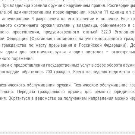
. Три владельца хранили оружие с нарушением правил. Росгвардейц
ола об административном правонарушении, изъяли 11 единиц огне
 аннулировали 4 разрешения на его хранение и ношение. Еще т
льного охотничьего оружия изъяли у владельца, обвиняемого в 
ного преступления, предусмотренного статьей 322.3 Уголовно
ой Федерации (Фиктивная постановка на учет иностранного граж
 гражданства по месту пребывания в Российской Федерации). Д
цы сдали два охотничьих ружья и один пистолет – огнестрель
нного поражения.
нием о предоставлении государственных услуг в сфере оборота оружи
осгвардии обратилось 200 граждан. Всего за неделю ведомство о
ехнического обслуживания оружия. Техническое обслуживание гр
тельно. Передача гражданского оружия для ремонта юридичес
ния. Обратиться в ведомство за получением направления можно че