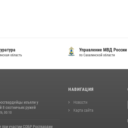
уратура
Управление МВД России
инская область
по Сахалинской области
И
НАВИГАЦИЯ
росгвардейцы изъяли у
Новости
й 8 охотничьих ружей
Карта сайта
26, 00:10
е при участии СОБР Росгвардии