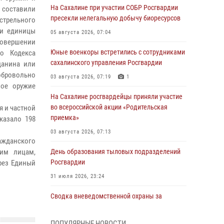
На Сахалине при участии СОБР Росгвардии
ы составили
пресекли нелегальную добычу биоресурсов
стрельного
ри единицы
05 августа 2026, 07:04
совершении
Юные военкоры встретились с сотрудниками
го Кодекса
сахалинского управления Росгвардии
данина или
обровольно
03 августа 2026, 07:19
1
ное оружие
На Сахалине росгвардейцы приняли участие
во всероссийской акции «Родительская
я и частной
приемка»
казало 198
03 августа 2026, 07:13
ажданского
ким лицам,
День образования тыловых подразделений
Росгвардии
рез Единый
31 июля 2026, 23:24
Сводка вневедомственной охраны за
неделю
31 июля 2026, 06:56
ПОПУЛЯРНЫЕ НОВОСТИ