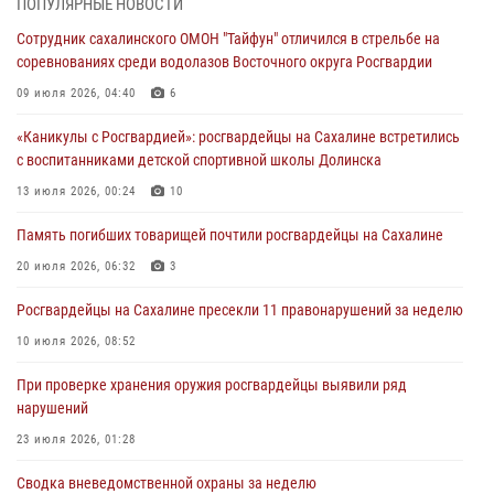
ПОПУЛЯРНЫЕ НОВОСТИ
Сводка вневедомственной охраны за неделю
Сотрудник сахалинского ОМОН "Тайфун" отличился в стрельбе на
31 июля 2026, 06:56
соревнованиях среди водолазов Восточного округа Росгвардии
09 июля 2026, 04:40
6
Сахалинские росгвардейцы стали лучшими на чемпионате
Восточного округа по комплексному единоборству
«Каникулы с Росгвардией»: росгвардейцы на Сахалине встретились
31 июля 2026, 03:59
1
с воспитанниками детской спортивной школы Долинска
13 июля 2026, 00:24
10
В Управлении Росгвардии по Сахалинской области прошли учебно-
методические сборы с сотрудниками контрольно-технических
Память погибших товарищей почтили росгвардейцы на Сахалине
пунктов
20 июля 2026, 06:32
3
30 июля 2026, 07:18
2
Росгвардейцы на Сахалине пресекли 11 правонарушений за неделю
10 июля 2026, 08:52
При проверке хранения оружия росгвардейцы выявили ряд
нарушений
23 июля 2026, 01:28
Сводка вневедомственной охраны за неделю