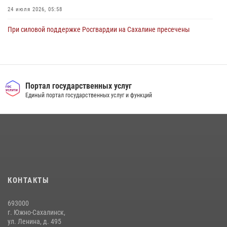
24 июля 2026, 05:58
При силовой поддержке Росгвардии на Сахалине пресечены
нарушения миграционного законодательства
16 июля 2026, 05:23
Сводка вневедомственной охраны за неделю
Портал государственных услуг
17 июля 2026, 04:37
Единый портал государственных услуг и функций
В Управлении Росгвардии по Сахалинской области прошли учебно-
методические сборы с сотрудниками контрольно-технических
пунктов
30 июля 2026, 07:18
2
На Сахалине продолжаются контрольные мероприятия в сфере
оборота оружия
КОНТАКТЫ
15 июля 2026, 05:23
693000
г. Южно-Сахалинск,
ул. Ленина, д. 495