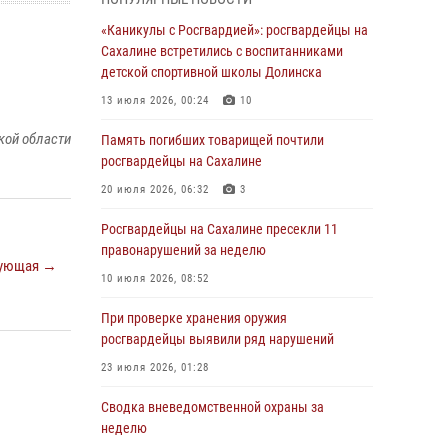
03 августа 2026, 07:13
«Каникулы с Росгвардией»: росгвардейцы на
Сахалине встретились с воспитанниками
День образования тыловых подразделений
детской спортивной школы Долинска
Росгвардии
13 июля 2026, 00:24
10
31 июля 2026, 23:24
кой области
Память погибших товарищей почтили
Сводка вневедомственной охраны за
росгвардейцы на Сахалине
неделю
20 июля 2026, 06:32
3
31 июля 2026, 06:56
Росгвардейцы на Сахалине пресекли 11
Сахалинские росгвардейцы стали лучшими
правонарушений за неделю
на чемпионате Восточного округа по
ующая →
комплексному единоборству
10 июля 2026, 08:52
31 июля 2026, 03:59
1
При проверке хранения оружия
росгвардейцы выявили ряд нарушений
В Управлении Росгвардии по Сахалинской
области прошли учебно-методические сборы
23 июля 2026, 01:28
с сотрудниками контрольно-технических
пунктов
Сводка вневедомственной охраны за
неделю
30 июля 2026, 07:18
2