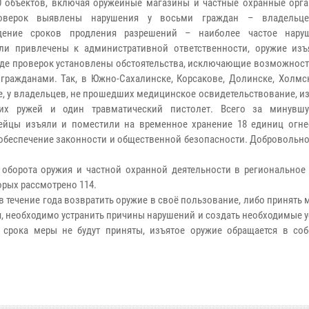
 объектов, включая оружейные магазины и частные охранные орга
оверок выявлены нарушения у восьми граждан – владельце
дение сроков продления разрешений – наиболее частое наруш
ли привлечены к административной ответственности, оружие изъ
ходе проверок установлены обстоятельства, исключающие возможнос
гражданами. Так, в Южно-Сахалинске, Корсакове, Долинске, Холмс
е, у владельцев, не прошедших медицинское освидетельствование, и
ьих ружей и один травматический пистолет. Всего за минувш
ейцы изъяли и поместили на временное хранение 18 единиц огне
обеспечение законности и общественной безопасности. Добровольно
и оборота оружия и частной охранной деятельности в региональное
орых рассмотрено 114.
течение года возвратить оружие в своё пользование, либо принять 
ия, необходимо устранить причины нарушений и создать необходимые 
 срока меры не будут приняты, изъятое оружие обращается в соб