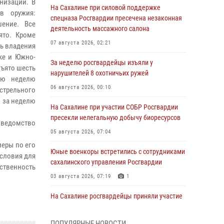
низации. В
На Сахалине при силовой поддержке
в оружия:
спецназа Росгвардии пресечена незаконная
ение. Все
деятельность массажного салона
ято. Кроме
07 августа 2026, 02:21
ть владения
ке и Южно-
За неделю росгвардейцы изъяли у
зъято шесть
нарушителей 8 охотничьих ружей
ую неделю
06 августа 2026, 00:10
стрельного
 за неделю
На Сахалине при участии СОБР Росгвардии
пресекли нелегальную добычу биоресурсов
 ведомство
05 августа 2026, 07:04
меры по его
Юные военкоры встретились с сотрудниками
условия для
сахалинского управления Росгвардии
ственность
03 августа 2026, 07:19
1
На Сахалине росгвардейцы приняли участие
во всероссийской акции «Родительская
приемка»
ПОПУЛЯРНЫЕ НОВОСТИ