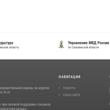
уратура
Управление МВД России
инская область
по Сахалинской области
И
НАВИГАЦИЯ
ведомственной охраны за неделю
Новости
26, 06:20
Карта сайта
е при силовой поддержке спецназа
пресечена незако...