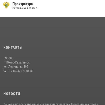
оружия и 63 патрона
Прокуратура
Сахалинская область
08 июля 2026, 06:41
Сводка вневедомственной охраны за неделю
17 июля 2026, 04:37
В Управлении Росгвардии по Сахалинской области прошли учебно-
методические сборы с сотрудниками контрольно-технических
пунктов
КОНТАКТЫ
30 июля 2026, 07:18
2
693000
г. Южно-Сахалинск,
ул. Ленина, д. 495
+ 7 (4242) 73-66-51
НОВОСТИ
За неделю росгвардейцы изъяли у нарушителей 8 охотничьих ружей