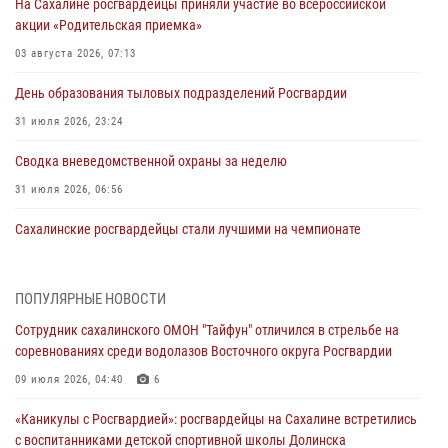
На Сахалине росгвардейцы приняли участие во всероссийской
акции «Родительская приемка»
03 августа 2026, 07:13
День образования тыловых подразделений Росгвардии
31 июля 2026, 23:24
Сводка вневедомственной охраны за неделю
31 июля 2026, 06:56
Сахалинские росгвардейцы стали лучшими на чемпионате
Восточного округа по комплексному единоборству
31 июля 2026, 03:59
1
ПОПУЛЯРНЫЕ НОВОСТИ
В Управлении Росгвардии по Сахалинской области прошли учебно-
Сотрудник сахалинского ОМОН "Тайфун" отличился в стрельбе на
методические сборы с сотрудниками контрольно-технических
соревнованиях среди водолазов Восточного округа Росгвардии
пунктов
09 июля 2026, 04:40
6
30 июля 2026, 07:18
2
«Каникулы с Росгвардией»: росгвардейцы на Сахалине встретились
8 единиц огнестрельного оружия и 400 патронов изъяли
с воспитанниками детской спортивной школы Долинска