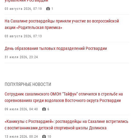
03 августа 2026, 07:19
1
На Сахалине росгвардейцы приняли участие во всероссийской
акции «Родительская приемка»
03 августа 2026, 07:13
День образования тыловых подразделений Росгвардии
31 июля 2026, 23:24
Сводка вневедомственной охраны за неделю
31 июля 2026, 06:56
ПОПУЛЯРНЫЕ НОВОСТИ
Сахалинские росгвардейцы стали лучшими на чемпионате
Сотрудник сахалинского ОМОН "Тайфун" отличился в стрельбе на
Восточного округа по комплексному единоборству
соревнованиях среди водолазов Восточного округа Росгвардии
31 июля 2026, 03:59
1
09 июля 2026, 04:40
6
В Управлении Росгвардии по Сахалинской области прошли учебно-
«Каникулы с Росгвардией»: росгвардейцы на Сахалине встретились
методические сборы с сотрудниками контрольно-технических
с воспитанниками детской спортивной школы Долинска
пунктов
13 июля 2026, 00:24
10