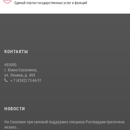
Единый портал государственных услуг и функций
08 июля 2026, 06:41
Сводка вневедомственной охраны за неделю
17 июля 2026, 04:37
В Управлении Росгвардии по Сахалинской области прошли учебно-
методические сборы с сотрудниками контрольно-технических
пунктов
КОНТАКТЫ
30 июля 2026, 07:18
2
693000
г. Южно-Сахалинск,
ул. Ленина, д. 495
+ 7 (4242) 73-66-51
НОВОСТИ
На Сахалине при силовой поддержке спецназа Росгвардии пресечена
незако...