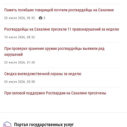
30 июля 2026, 07:18
2
Память погибших товарищей почтили росгвардейцы на Сахалине
8 единиц огнестрельного оружия и 400 патронов изъяли
росгвардейцы у нарушителей на Сахалине
20 июля 2026, 06:32
3
30 июля 2026, 07:02
Росгвардейцы на Сахалине пресекли 11 правонарушений за неделю
10 июля 2026, 08:52
При проверке хранения оружия росгвардейцы выявили ряд
нарушений
23 июля 2026, 01:28
Сводка вневедомственной охраны за неделю
24 июля 2026, 05:58
При силовой поддержке Росгвардии на Сахалине пресечены
нарушения миграционного законодательства
16 июля 2026, 05:23
Контроль оборота оружия на Сахалине: за неделю изъято 20 единиц
оружия и 63 патрона
Портал государственных услуг