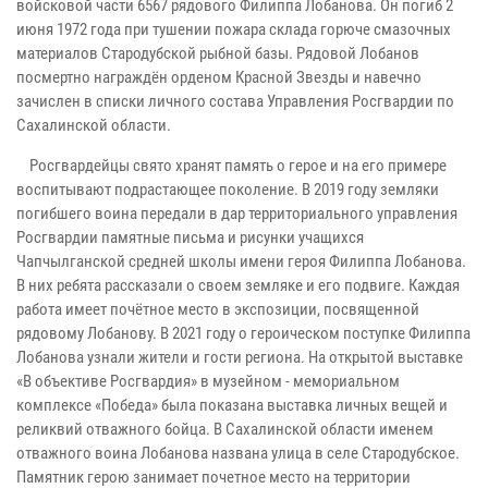
войсковой части 6567 рядового Филиппа Лобанова. Он погиб 2
июня 1972 года при тушении пожара склада горюче смазочных
материалов Стародубской рыбной базы. Рядовой Лобанов
посмертно награждён орденом Красной Звезды и навечно
зачислен в списки личного состава Управления Росгвардии по
Сахалинской области.
Росгвардейцы свято хранят память о герое и на его примере
воспитывают подрастающее поколение. В 2019 году земляки
погибшего воина передали в дар территориального управления
Росгвардии памятные письма и рисунки учащихся
Чапчылганской средней школы имени героя Филиппа Лобанова.
В них ребята рассказали о своем земляке и его подвиге. Каждая
работа имеет почётное место в экспозиции, посвященной
рядовому Лобанову. В 2021 году о героическом поступке Филиппа
Лобанова узнали жители и гости региона. На открытой выставке
«В объективе Росгвардия» в музейном - мемориальном
комплексе «Победа» была показана выставка личных вещей и
реликвий отважного бойца. В Сахалинской области именем
отважного воина Лобанова названа улица в селе Стародубское.
Памятник герою занимает почетное место на территории