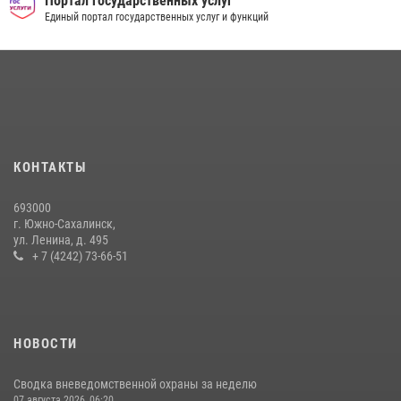
Портал государственных услуг
Единый портал государственных услуг и функций
30 июля 2026, 07:18
2
Юные военкоры встретились с сотрудниками сахалинского
управления Росгвардии
03 августа 2026, 07:19
1
На Сахалине продолжаются контрольные мероприятия в сфере
оборота оружия
КОНТАКТЫ
15 июля 2026, 05:23
693000
г. Южно-Сахалинск,
ул. Ленина, д. 495
+ 7 (4242) 73-66-51
НОВОСТИ
Сводка вневедомственной охраны за неделю
07 августа 2026, 06:20