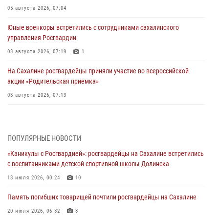
05 августа 2026, 07:04
Юные военкоры встретились с сотрудниками сахалинского
управления Росгвардии
03 августа 2026, 07:19
1
На Сахалине росгвардейцы приняли участие во всероссийской
акции «Родительская приемка»
03 августа 2026, 07:13
День образования тыловых подразделений Росгвардии
31 июля 2026, 23:24
ПОПУЛЯРНЫЕ НОВОСТИ
Сводка вневедомственной охраны за неделю
«Каникулы с Росгвардией»: росгвардейцы на Сахалине встретились
31 июля 2026, 06:56
с воспитанниками детской спортивной школы Долинска
13 июля 2026, 00:24
10
Сахалинские росгвардейцы стали лучшими на чемпионате
Восточного округа по комплексному единоборству
Память погибших товарищей почтили росгвардейцы на Сахалине
31 июля 2026, 03:59
1
20 июля 2026, 06:32
3