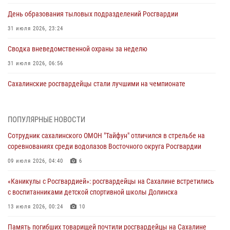
День образования тыловых подразделений Росгвардии
31 июля 2026, 23:24
Сводка вневедомственной охраны за неделю
31 июля 2026, 06:56
Сахалинские росгвардейцы стали лучшими на чемпионате
Восточного округа по комплексному единоборству
31 июля 2026, 03:59
1
ПОПУЛЯРНЫЕ НОВОСТИ
В Управлении Росгвардии по Сахалинской области прошли учебно-
Сотрудник сахалинского ОМОН "Тайфун" отличился в стрельбе на
методические сборы с сотрудниками контрольно-технических
соревнованиях среди водолазов Восточного округа Росгвардии
пунктов
09 июля 2026, 04:40
6
30 июля 2026, 07:18
2
«Каникулы с Росгвардией»: росгвардейцы на Сахалине встретились
8 единиц огнестрельного оружия и 400 патронов изъяли
с воспитанниками детской спортивной школы Долинска
росгвардейцы у нарушителей на Сахалине
13 июля 2026, 00:24
10
30 июля 2026, 07:02
Память погибших товарищей почтили росгвардейцы на Сахалине