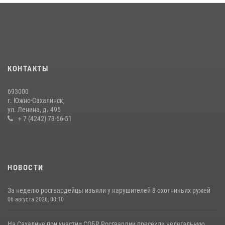
Сводка вневедомственной охраны за неделю
17 июля 2026, 04:37
На Сахалине продолжаются контрольные мероприятия в сфере
оборота оружия
15 июля 2026, 05:23
КОНТАКТЫ
693000
г. Южно-Сахалинск,
ул. Ленина, д. 495
+ 7 (4242) 73-66-51
НОВОСТИ
За неделю росгвардейцы изъяли у нарушителей 8 охотничьих ружей
06 августа 2026, 00:10
На Сахалине при участии СОБР Росгвардии пресекли нелегальную