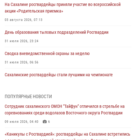
На Сахалине росгвардейцы приняли участие во всероссийской
акции «Родительская приемка»
03 августа 2026, 07:13
День образования тыловых подразделений Росгвардии
31 июля 2026, 23:24
Сводка вневедомственной охраны за неделю
31 июля 2026, 06:56
Сахалинские росгвардейцы стали лучшими на чемпионате
Восточного округа по комплексному единоборству
31 июля 2026, 03:59
1
ПОПУЛЯРНЫЕ НОВОСТИ
В Управлении Росгвардии по Сахалинской области прошли учебно-
Сотрудник сахалинского ОМОН "Тайфун" отличился в стрельбе на
методические сборы с сотрудниками контрольно-технических
соревнованиях среди водолазов Восточного округа Росгвардии
пунктов
09 июля 2026, 04:40
6
30 июля 2026, 07:18
2
«Каникулы с Росгвардией»: росгвардейцы на Сахалине встретились
8 единиц огнестрельного оружия и 400 патронов изъяли