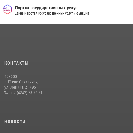
Контроль оборота оружия на Сахалине: за неделю изъято 20 единиц
оружия и 63 патрона
Портал государственных услуг
Единый портал государственных услуг и функций
08 июля 2026, 06:41
Сводка вневедомственной охраны за неделю
17 июля 2026, 04:37
В Управлении Росгвардии по Сахалинской области прошли учебно-
методические сборы с сотрудниками контрольно-технических
пунктов
КОНТАКТЫ
30 июля 2026, 07:18
2
693000
г. Южно-Сахалинск,
ул. Ленина, д. 495
+ 7 (4242) 73-66-51
НОВОСТИ