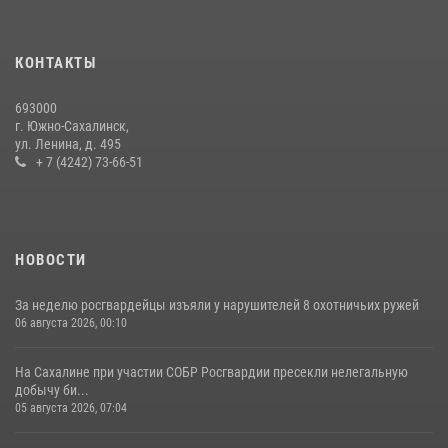
В Управлении Росгвардии по Сахалинской области прошли учебно-
методические сборы с сотрудниками контрольно-технических
пунктов
КОНТАКТЫ
30 июля 2026, 07:18
2
693000
г. Южно-Сахалинск,
ул. Ленина, д. 495
+ 7 (4242) 73-66-51
НОВОСТИ
За неделю росгвардейцы изъяли у нарушителей 8 охотничьих ружей
06 августа 2026, 00:10
На Сахалине при участии СОБР Росгвардии пресекли нелегальную
добычу би...
05 августа 2026, 07:04