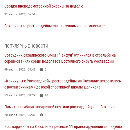
Сводка вневедомственной охраны за неделю
31 июля 2026, 06:56
Сахалинские росгвардейцы стали лучшими на чемпионате
Восточного округа по комплексному единоборству
31 июля 2026, 03:59
1
ПОПУЛЯРНЫЕ НОВОСТИ
В Управлении Росгвардии по Сахалинской области прошли учебно-
Сотрудник сахалинского ОМОН "Тайфун" отличился в стрельбе на
методические сборы с сотрудниками контрольно-технических
соревнованиях среди водолазов Восточного округа Росгвардии
пунктов
09 июля 2026, 04:40
6
30 июля 2026, 07:18
2
«Каникулы с Росгвардией»: росгвардейцы на Сахалине встретились
8 единиц огнестрельного оружия и 400 патронов изъяли
с воспитанниками детской спортивной школы Долинска
росгвардейцы у нарушителей на Сахалине
13 июля 2026, 00:24
10
30 июля 2026, 07:02
Память погибших товарищей почтили росгвардейцы на Сахалине
Сводка вневедомственной охраны за неделю
20 июля 2026, 06:32
3
24 июля 2026, 05:58
Росгвардейцы на Сахалине пресекли 11 правонарушений за неделю