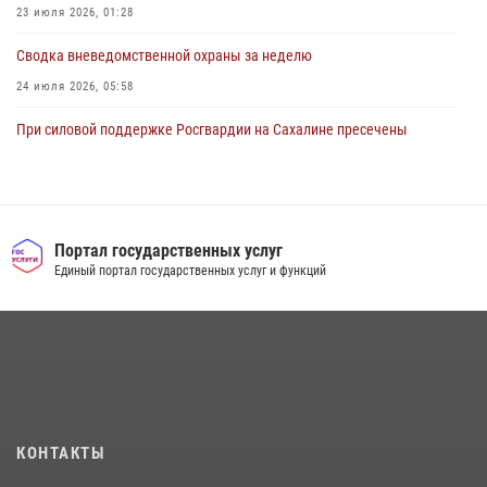
23 июля 2026, 01:28
Сводка вневедомственной охраны за неделю
24 июля 2026, 05:58
При силовой поддержке Росгвардии на Сахалине пресечены
нарушения миграционного законодательства
16 июля 2026, 05:23
Контроль оборота оружия на Сахалине: за неделю изъято 20 единиц
оружия и 63 патрона
Портал государственных услуг
Единый портал государственных услуг и функций
08 июля 2026, 06:41
Сводка вневедомственной охраны за неделю
17 июля 2026, 04:37
В Управлении Росгвардии по Сахалинской области прошли учебно-
методические сборы с сотрудниками контрольно-технических
пунктов
КОНТАКТЫ
30 июля 2026, 07:18
2