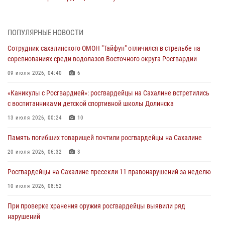
Восточного округа по комплексному единоборству
31 июля 2026, 03:59
1
ПОПУЛЯРНЫЕ НОВОСТИ
В Управлении Росгвардии по Сахалинской области прошли учебно-
Сотрудник сахалинского ОМОН "Тайфун" отличился в стрельбе на
методические сборы с сотрудниками контрольно-технических
соревнованиях среди водолазов Восточного округа Росгвардии
пунктов
09 июля 2026, 04:40
6
30 июля 2026, 07:18
2
«Каникулы с Росгвардией»: росгвардейцы на Сахалине встретились
8 единиц огнестрельного оружия и 400 патронов изъяли
с воспитанниками детской спортивной школы Долинска
росгвардейцы у нарушителей на Сахалине
13 июля 2026, 00:24
10
30 июля 2026, 07:02
Память погибших товарищей почтили росгвардейцы на Сахалине
Сводка вневедомственной охраны за неделю
20 июля 2026, 06:32
3
24 июля 2026, 05:58
Росгвардейцы на Сахалине пресекли 11 правонарушений за неделю
10 июля 2026, 08:52
При проверке хранения оружия росгвардейцы выявили ряд
нарушений