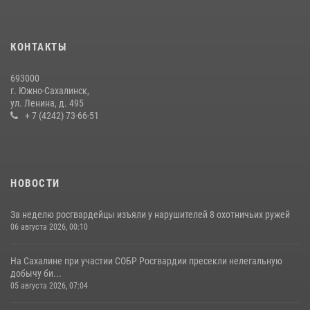
В Управлении Росгвардии по Сахалинской области прошли учебно-
методические сборы с сотрудниками контрольно-технических
пунктов
КОНТАКТЫ
30 июля 2026, 07:18
2
693000
г. Южно-Сахалинск,
ул. Ленина, д. 495
+ 7 (4242) 73-66-51
НОВОСТИ
За неделю росгвардейцы изъяли у нарушителей 8 охотничьих ружей
06 августа 2026, 00:10
На Сахалине при участии СОБР Росгвардии пресекли нелегальную
добычу би...
05 августа 2026, 07:04