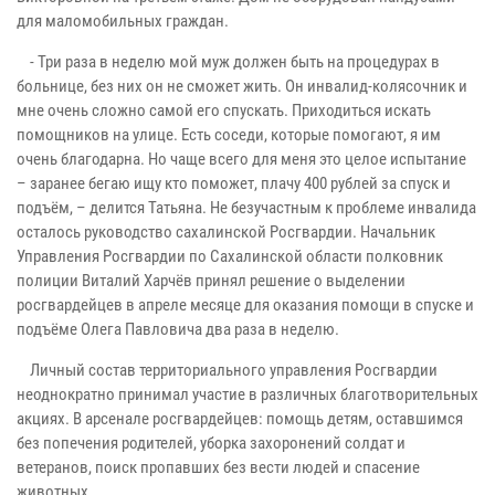
для маломобильных граждан.
- Три раза в неделю мой муж должен быть на процедурах в
больнице, без них он не сможет жить. Он инвалид-колясочник и
мне очень сложно самой его спускать. Приходиться искать
помощников на улице. Есть соседи, которые помогают, я им
очень благодарна. Но чаще всего для меня это целое испытание
– заранее бегаю ищу кто поможет, плачу 400 рублей за спуск и
подъём, – делится Татьяна. Не безучастным к проблеме инвалида
осталось руководство сахалинской Росгвардии. Начальник
Управления Росгвардии по Сахалинской области полковник
полиции Виталий Харчёв принял решение о выделении
росгвардейцев в апреле месяце для оказания помощи в спуске и
подъёме Олега Павловича два раза в неделю.
Личный состав территориального управления Росгвардии
неоднократно принимал участие в различных благотворительных
акциях. В арсенале росгвардейцев: помощь детям, оставшимся
без попечения родителей, уборка захоронений солдат и
ветеранов, поиск пропавших без вести людей и спасение
животных.