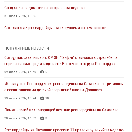
Сводка вневедомственной охраны за неделю
31 июля 2026, 06:56
Сахалинские росгвардейцы стали лучшими на чемпионате
Восточного округа по комплексному единоборству
31 июля 2026, 03:59
1
ПОПУЛЯРНЫЕ НОВОСТИ
В Управлении Росгвардии по Сахалинской области прошли учебно-
Сотрудник сахалинского ОМОН "Тайфун" отличился в стрельбе на
методические сборы с сотрудниками контрольно-технических
соревнованиях среди водолазов Восточного округа Росгвардии
пунктов
09 июля 2026, 04:40
6
30 июля 2026, 07:18
2
«Каникулы с Росгвардией»: росгвардейцы на Сахалине встретились
8 единиц огнестрельного оружия и 400 патронов изъяли
с воспитанниками детской спортивной школы Долинска
росгвардейцы у нарушителей на Сахалине
13 июля 2026, 00:24
10
30 июля 2026, 07:02
Память погибших товарищей почтили росгвардейцы на Сахалине
Сводка вневедомственной охраны за неделю
20 июля 2026, 06:32
3
24 июля 2026, 05:58
Росгвардейцы на Сахалине пресекли 11 правонарушений за неделю