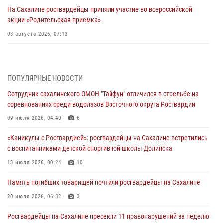
На Сахалине росгвардейцы приняли участие во всероссийской
акции «Родительская приемка»
03 августа 2026, 07:13
День образования тыловых подразделений Росгвардии
31 июля 2026, 23:24
ПОПУЛЯРНЫЕ НОВОСТИ
Сводка вневедомственной охраны за неделю
Сотрудник сахалинского ОМОН "Тайфун" отличился в стрельбе на
31 июля 2026, 06:56
соревнованиях среди водолазов Восточного округа Росгвардии
09 июля 2026, 04:40
6
Сахалинские росгвардейцы стали лучшими на чемпионате
Восточного округа по комплексному единоборству
«Каникулы с Росгвардией»: росгвардейцы на Сахалине встретились
31 июля 2026, 03:59
1
с воспитанниками детской спортивной школы Долинска
13 июля 2026, 00:24
10
В Управлении Росгвардии по Сахалинской области прошли учебно-
методические сборы с сотрудниками контрольно-технических
Память погибших товарищей почтили росгвардейцы на Сахалине
пунктов
20 июля 2026, 06:32
3
30 июля 2026, 07:18
2
Росгвардейцы на Сахалине пресекли 11 правонарушений за неделю