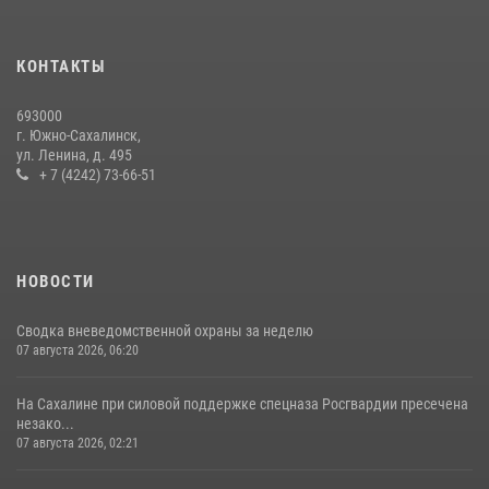
В Управлении Росгвардии по Сахалинской области прошли учебно-
методические сборы с сотрудниками контрольно-технических
пунктов
КОНТАКТЫ
30 июля 2026, 07:18
2
693000
г. Южно-Сахалинск,
ул. Ленина, д. 495
+ 7 (4242) 73-66-51
НОВОСТИ
Сводка вневедомственной охраны за неделю
07 августа 2026, 06:20
На Сахалине при силовой поддержке спецназа Росгвардии пресечена
незако...
07 августа 2026, 02:21