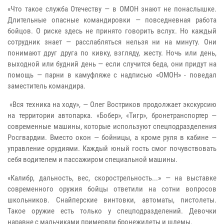
«Что такое служба Отечеству — в ОМОН знают не понаслышке.
Длительные опасные командировки — повседневная работа
бойцов. О риске здесь не принято говорить вслух. Но каждый
сотрудник знает — расслабляться нельзя ни на минуту. Они
понимают друг друга по кивку, взгляду, жесту. Ночь или день,
выходной или будний день — если случится беда, они придут на
помощь — парни в камуфляже с надписью «ОМОН» - поведал
заместитель командира.
«Вся техника на ходу», — Олег Востриков продолжает экскурсию
на территории автопарка. «Бобер», «Тигр», бронетранспортер —
современные машины, которые используют спецподразделения
Росгвардии. Вместо окон — бойницы, а кроме руля в кабине —
управление орудиями. Каждый юный гость смог почувствовать
себя водителем и пассажиром специальной машины.
«Калибр, дальность, вес, скорострельность...» — на выставке
современного оружия бойцы ответили на сотни вопросов
школьников. Снайперские винтовки, автоматы, пистолеты.
Такое оружие есть только у спецподразделений. Девочки
наравне с мальчиками примеряли бронежилеты и шлемы.