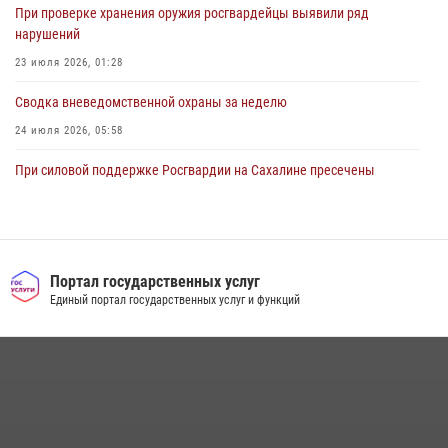
При проверке хранения оружия росгвардейцы выявили ряд
нарушений
23 июля 2026, 01:28
Сводка вневедомственной охраны за неделю
24 июля 2026, 05:58
При силовой поддержке Росгвардии на Сахалине пресечены
нарушения миграционного законодательства
16 июля 2026, 05:23
Контроль оборота оружия на Сахалине: за неделю изъято 20 единиц
оружия и 63 патрона
Портал государственных услуг
Единый портал государственных услуг и функций
08 июля 2026, 06:41
Сводка вневедомственной охраны за неделю
17 июля 2026, 04:37
В Управлении Росгвардии по Сахалинской области прошли учебно-
методические сборы с сотрудниками контрольно-технических