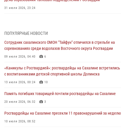
31 июля 2026, 23:24
Сводка вневедомственной охраны за неделю
31 июля 2026, 06:56
ПОПУЛЯРНЫЕ НОВОСТИ
Сахалинские росгвардейцы стали лучшими на чемпионате
Сотрудник сахалинского ОМОН "Тайфун" отличился в стрельбе на
Восточного округа по комплексному единоборству
соревнованиях среди водолазов Восточного округа Росгвардии
31 июля 2026, 03:59
1
09 июля 2026, 04:40
6
В Управлении Росгвардии по Сахалинской области прошли учебно-
«Каникулы с Росгвардией»: росгвардейцы на Сахалине встретились
методические сборы с сотрудниками контрольно-технических
с воспитанниками детской спортивной школы Долинска
пунктов
13 июля 2026, 00:24
10
30 июля 2026, 07:18
2
Память погибших товарищей почтили росгвардейцы на Сахалине
8 единиц огнестрельного оружия и 400 патронов изъяли
росгвардейцы у нарушителей на Сахалине
20 июля 2026, 06:32
3
30 июля 2026, 07:02
Росгвардейцы на Сахалине пресекли 11 правонарушений за неделю
10 июля 2026, 08:52