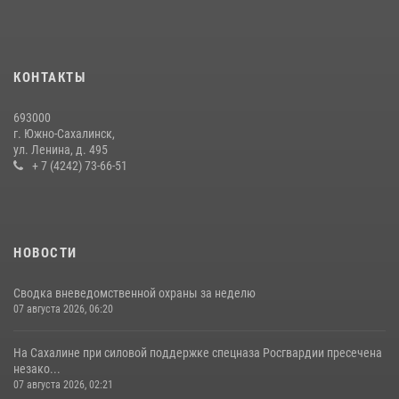
В Управлении Росгвардии по Сахалинской области прошли учебно-
методические сборы с сотрудниками контрольно-технических
пунктов
КОНТАКТЫ
30 июля 2026, 07:18
2
693000
г. Южно-Сахалинск,
ул. Ленина, д. 495
+ 7 (4242) 73-66-51
НОВОСТИ
Сводка вневедомственной охраны за неделю
07 августа 2026, 06:20
На Сахалине при силовой поддержке спецназа Росгвардии пресечена
незако...
07 августа 2026, 02:21