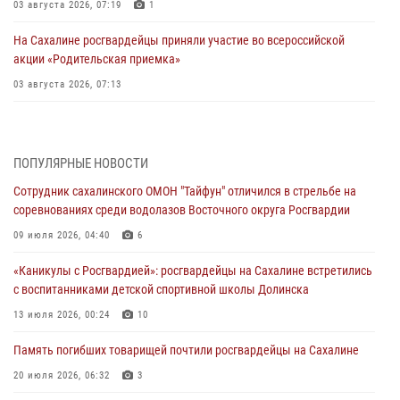
03 августа 2026, 07:19
1
На Сахалине росгвардейцы приняли участие во всероссийской
акции «Родительская приемка»
03 августа 2026, 07:13
День образования тыловых подразделений Росгвардии
31 июля 2026, 23:24
ПОПУЛЯРНЫЕ НОВОСТИ
Сводка вневедомственной охраны за неделю
Сотрудник сахалинского ОМОН "Тайфун" отличился в стрельбе на
31 июля 2026, 06:56
соревнованиях среди водолазов Восточного округа Росгвардии
09 июля 2026, 04:40
6
Сахалинские росгвардейцы стали лучшими на чемпионате
Восточного округа по комплексному единоборству
«Каникулы с Росгвардией»: росгвардейцы на Сахалине встретились
31 июля 2026, 03:59
1
с воспитанниками детской спортивной школы Долинска
13 июля 2026, 00:24
10
В Управлении Росгвардии по Сахалинской области прошли учебно-
методические сборы с сотрудниками контрольно-технических
Память погибших товарищей почтили росгвардейцы на Сахалине
пунктов
20 июля 2026, 06:32
3
30 июля 2026, 07:18
2