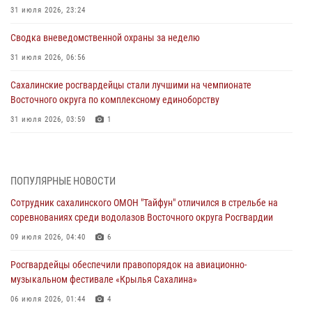
31 июля 2026, 23:24
Сводка вневедомственной охраны за неделю
31 июля 2026, 06:56
Сахалинские росгвардейцы стали лучшими на чемпионате
Восточного округа по комплексному единоборству
31 июля 2026, 03:59
1
В Управлении Росгвардии по Сахалинской области прошли учебно-
методические сборы с сотрудниками контрольно-технических
пунктов
ПОПУЛЯРНЫЕ НОВОСТИ
30 июля 2026, 07:18
2
Сотрудник сахалинского ОМОН "Тайфун" отличился в стрельбе на
соревнованиях среди водолазов Восточного округа Росгвардии
8 единиц огнестрельного оружия и 400 патронов изъяли
росгвардейцы у нарушителей на Сахалине
09 июля 2026, 04:40
6
30 июля 2026, 07:02
Росгвардейцы обеспечили правопорядок на авиационно-
музыкальном фестивале «Крылья Сахалина»
Сводка вневедомственной охраны за неделю
06 июля 2026, 01:44
4
24 июля 2026, 05:58