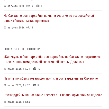
03 августа 2026, 07:19
1
На Сахалине росгвардейцы приняли участие во всероссийской
акции «Родительская приемка»
03 августа 2026, 07:13
День образования тыловых подразделений Росгвардии
31 июля 2026, 23:24
ПОПУЛЯРНЫЕ НОВОСТИ
Сводка вневедомственной охраны за неделю
«Каникулы с Росгвардией»: росгвардейцы на Сахалине встретились
31 июля 2026, 06:56
с воспитанниками детской спортивной школы Долинска
13 июля 2026, 00:24
10
Сахалинские росгвардейцы стали лучшими на чемпионате
Восточного округа по комплексному единоборству
Память погибших товарищей почтили росгвардейцы на Сахалине
31 июля 2026, 03:59
1
20 июля 2026, 06:32
3
В Управлении Росгвардии по Сахалинской области прошли учебно-
Росгвардейцы на Сахалине пресекли 11 правонарушений за неделю
методические сборы с сотрудниками контрольно-технических
пунктов
10 июля 2026, 08:52