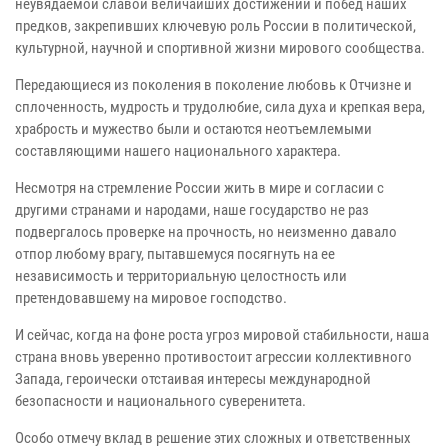
неувядаемой славой величайших достижений и побед наших
предков, закрепивших ключевую роль России в политической,
культурной, научной и спортивной жизни мирового сообщества.
Передающиеся из поколения в поколение любовь к Отчизне и
сплоченность, мудрость и трудолюбие, сила духа и крепкая вера,
храбрость и мужество были и остаются неотъемлемыми
составляющими нашего национального характера.
Несмотря на стремление России жить в мире и согласии с
другими странами и народами, наше государство не раз
подвергалось проверке на прочность, но неизменно давало
отпор любому врагу, пытавшемуся посягнуть на ее
независимость и территориальную целостность или
претендовавшему на мировое господство.
И сейчас, когда на фоне роста угроз мировой стабильности, наша
страна вновь уверенно противостоит агрессии коллективного
Запада, героически отстаивая интересы международной
безопасности и национального суверенитета.
Особо отмечу вклад в решение этих сложных и ответственных