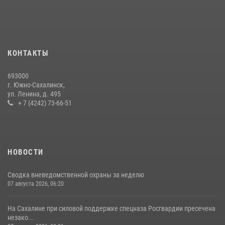
управления Росгвардии
03 августа 2026, 07:19
1
На Сахалине продолжаются контрольные мероприятия в сфере
оборота оружия
КОНТАКТЫ
15 июля 2026, 05:23
693000
г. Южно-Сахалинск,
ул. Ленина, д. 495
+ 7 (4242) 73-66-51
НОВОСТИ
Сводка вневедомственной охраны за неделю
07 августа 2026, 06:20
На Сахалине при силовой поддержке спецназа Росгвардии пресечена
незако...