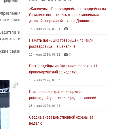
н Трефелов,
03 августа 2026, 07:13
«Каникулы с Росгвардией»: росгвардейцы на
управления
Сахалине встретились с воспитанниками
День образования тыловых подразделений
ство и волю
детской спортивной школы Долинска
Росгвардии
13 июля 2026, 00:24
10
31 июля 2026, 23:24
бедители и
 грамоты и
Память погибших товарищей почтили
Сводка вневедомственной охраны за
росгвардейцы на Сахалине
неделю
еские связи
20 июля 2026, 06:32
3
31 июля 2026, 06:56
Росгвардейцы на Сахалине пресекли 11
Сахалинские росгвардейцы стали лучшими
правонарушений за неделю
на чемпионате Восточного округа по
комплексному единоборству
10 июля 2026, 08:52
31 июля 2026, 03:59
1
При проверке хранения оружия
росгвардейцы выявили ряд нарушений
В Управлении Росгвардии по Сахалинской
области прошли учебно-методические сборы
23 июля 2026, 01:28
с сотрудниками контрольно-технических
пунктов
Сводка вневедомственной охраны за
неделю
30 июля 2026, 07:18
2