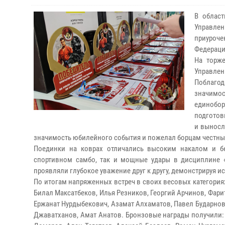
В облас
Управле
приуроче
Федераци
На торже
Управлен
Поблагод
значимос
единобор
подготов
и выносл
значимость юбилейного события и пожелал борцам честных
Поединки на коврах отличались высоким накалом и бе
спортивном самбо, так и мощные удары в дисциплине «
проявляли глубокое уважение друг к другу, демонстрируя и
По итогам напряженных встреч в своих весовых категория
Билал Максатбеков, Илья Резников, Георгий Арчинов, Фари
Ержанат Нурдыбекович, Азамат Алхаматов, Павел Бударнов
Джаватханов, Амат Анатов. Бронзовые награды получили: