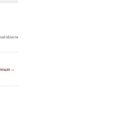
На Сахалине продолжаются контрольные
мероприятия в сфере оборота оружия
15 июля 2026, 05:23
кой области
ующая →