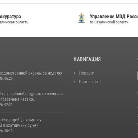
уратура
Управление МВД России
инская область
по Сахалинской области
И
НАВИГАЦИЯ
ведомственной охраны за неделю
Новости
26, 06:20
Карта сайта
е при силовой поддержке спецназа
пресечена незако...
26, 02:21
росгвардейцы изъяли у
й 8 охотничьих ружей
26, 00:10