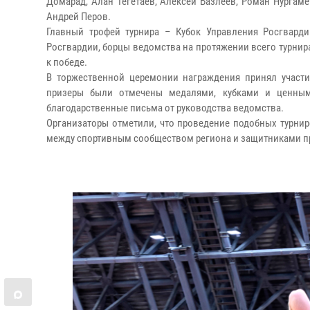
Домарад, Алан Тегетаев, Алексей Базлеев, Роман Нургаме
Андрей Перов.
Главный трофей турнира – Кубок Управления Росгвард
Росгвардии, борцы ведомства на протяжении всего турнир
к победе.
В торжественной церемонии награждения принял участи
призеры были отмечены медалями, кубками и ценным
благодарственные письма от руководства ведомства.
Организаторы отметили, что проведение подобных турниро
между спортивным сообществом региона и защитниками п