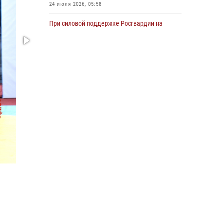
24 июля 2026, 05:58
При силовой поддержке Росгвардии на
Сахалине пресечены нарушения
миграционного законодательства
16 июля 2026, 05:23
В Управлении Росгвардии по Сахалинской
области прошли учебно-методические сборы
с сотрудниками контрольно-технических
пунктов
30 июля 2026, 07:18
2
Сводка вневедомственной охраны за
неделю
17 июля 2026, 04:37
Юные военкоры встретились с сотрудниками
сахалинского управления Росгвардии
03 августа 2026, 07:19
1