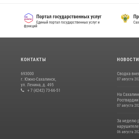
Портал государственных услуг
Прок
Единый портал государственных услуг и
Сахал
функций
КОНТАКТЫ
НОВОСТ
693000
Сводка вне
г. Южно-Сахалинск,
07 августа 20
ул. Ленина, д. 495
+ 7 (4242) 73-66-51
На Сахалин
Росгвардии 
07 августа 20
За неделю 
нарушителе
06 августа 20