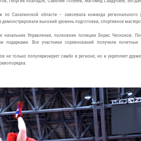
тов, Георгий Ахаладзе, Савелий Голубев, Магомед Саадулаев, Богда
ии по Сахалинской области – завоевала команда регионального 
а демонстрировали высокий уровень подготовки, спортивное мастер
е начальник Управления, полковник полиции Борис Чесноков. По
и подарками. Все участники соревнований получили почетные
в не только популяризирует самбо в регионе, но и укрепляет друж
равопорядка.