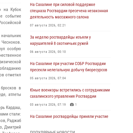
На Сахалине при силовой поддержке
о на Кубок
спецназа Росгвардии пресечена незаконная
ое событие
деятельность массажного салона
Российской
07 августа 2026, 02:21
 начальник
За неделю росгвардейцы изъяли у
 Чесноков.
нарушителей 8 охотничьих ружей
нул особую
06 августа 2026, 00:10
ечественное
физической
На Сахалине при участии СОБР Росгвардии
мообладанию
пресекли нелегальную добычу биоресурсов
ов отметил
05 августа 2026, 07:04
 бросков в
Юные военкоры встретились с сотрудниками
де, атлеты
сахалинского управления Росгвардии
03 августа 2026, 07:19
1
орь Кардаш,
рами стали:
На Сахалине росгвардейцы приняли участие
мов, Раджаб
во всероссийской акции «Родительская
ло, Дмитрий
приемка»
ПОПУЛЯРНЫЕ НОВОСТИ