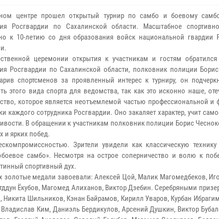
тном центре прошел открытый турнир по самбо и боевому самб
ния Росгвардии по Сахалинской области. Масштабное спортивн
но к 10-летию со дня образования войск национальной гвардии 
и.
ственной церемонии открытия к участникам и гостям обратился
ия Росгвардии по Сахалинской области, полковник полиции Борис
арив спортсменов за проявленный интерес к турниру, он подчерк
ть этого вида спорта для ведомства, так как это исконно наше, от
ство, которое является неотъемлемой частью профессиональной и 
ки каждого сотрудника Росгвардии. Оно закаляет характер, учит са
ивости. В обращении к участникам полковник полиции Борис Чеснок
 и ярких побед.
скомпромиссностью. Зрители увидели как классическую технику
боевое самбо». Несмотря на острое соперничество и волю к побе
стинный спортивный дух.
х золотые медали завоевали: Алексей Цой, Малик Магомедбеков, Иг
тддун Ёкубов, Магомед Алиханов, Виктор Дзебин. Серебряными призе
, Никита Шильников, Кэнан Байрамов, Кирилл Уваров, Курбан Ибраги
 Владислав Ким, Даниэль Бердикулов, Арсений Душкин, Виктор Буба