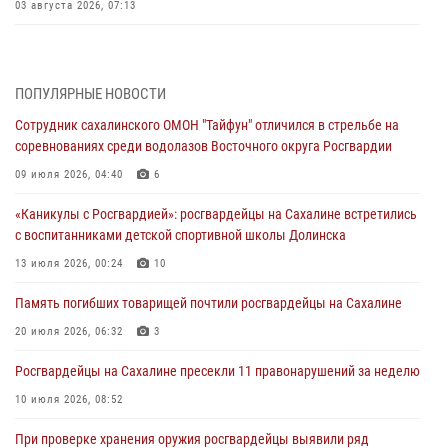
03 августа 2026, 07:13
День образования тыловых подразделений Росгвардии
31 июля 2026, 23:24
ПОПУЛЯРНЫЕ НОВОСТИ
Сводка вневедомственной охраны за неделю
Сотрудник сахалинского ОМОН "Тайфун" отличился в стрельбе на
31 июля 2026, 06:56
соревнованиях среди водолазов Восточного округа Росгвардии
09 июля 2026, 04:40
6
Сахалинские росгвардейцы стали лучшими на чемпионате
Восточного округа по комплексному единоборству
«Каникулы с Росгвардией»: росгвардейцы на Сахалине встретились
31 июля 2026, 03:59
1
с воспитанниками детской спортивной школы Долинска
13 июля 2026, 00:24
10
В Управлении Росгвардии по Сахалинской области прошли учебно-
методические сборы с сотрудниками контрольно-технических
Память погибших товарищей почтили росгвардейцы на Сахалине
пунктов
20 июля 2026, 06:32
3
30 июля 2026, 07:18
2
Росгвардейцы на Сахалине пресекли 11 правонарушений за неделю
10 июля 2026, 08:52
При проверке хранения оружия росгвардейцы выявили ряд