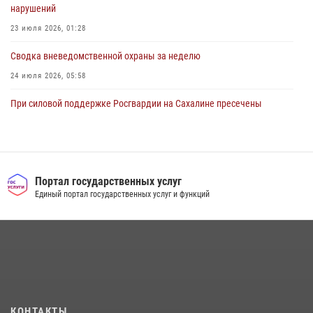
нарушений
23 июля 2026, 01:28
Сводка вневедомственной охраны за неделю
24 июля 2026, 05:58
При силовой поддержке Росгвардии на Сахалине пресечены
нарушения миграционного законодательства
16 июля 2026, 05:23
Контроль оборота оружия на Сахалине: за неделю изъято 20 единиц
оружия и 63 патрона
Портал государственных услуг
Единый портал государственных услуг и функций
08 июля 2026, 06:41
Сводка вневедомственной охраны за неделю
17 июля 2026, 04:37
В Управлении Росгвардии по Сахалинской области прошли учебно-
методические сборы с сотрудниками контрольно-технических
пунктов
КОНТАКТЫ